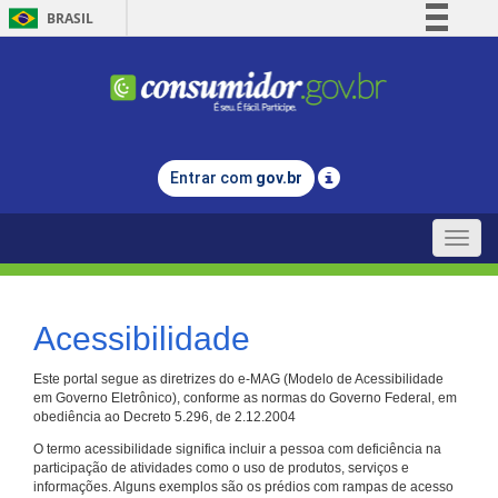
BRASIL
Simplifique!
Comunica BR
Participe
Acesso à informação
Entrar com
gov.br
Legislação
Canais
Toggle
naviga
Acessibilidade
Este portal segue as diretrizes do e-MAG (Modelo de Acessibilidade
em Governo Eletrônico), conforme as normas do Governo Federal, em
obediência ao Decreto 5.296, de 2.12.2004
O termo acessibilidade significa incluir a pessoa com deficiência na
participação de atividades como o uso de produtos, serviços e
informações. Alguns exemplos são os prédios com rampas de acesso