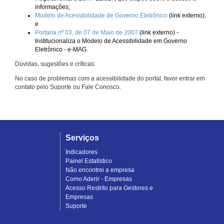
informações;
Modelo de Acessibilidade de Governo Eletrônico
(link externo);
e
Portaria nº 03, de 07 de Maio de 2007
(link externo) -
Institucionaliza o Modelo de Acessibilidade em Governo
Eletrônico - e-MAG.
Dúvidas, sugestões e críticas:
No caso de problemas com a acessibilidade do portal, favor entrar em
contato pelo Suporte ou Fale Conosco.
Serviços
Indicadores
Painel Estatístico
Não encontrei a empresa
Como Aderir - Empresas
Acesso Restrito para Gestores e
Empresas
Suporte