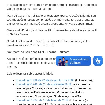
Esses atalhos valem para o navegador Chrome, mas existem algumas
variações para outros navegadores.
Para utilizar o Internet Explorer é preciso apertar o botão Enter do seu
teclado após uma das combinações acima. Portanto, para chegar ao
campo de busca interna é preciso pressionar Alt + 3 e depois Enter.
No caso do Firefox, ao invés de Alt + número, tecle simultaneamente Alt
+ Shift + número.
Sendo Firefox no Mac OS, ao invés de Alt + Shift + número, tecle
simultaneamente Ctrl + Alt + número.
No Opera, as teclas são Shift + Escape + número.
A seguir, você poderá baixar alguns arquivos que explicam melhor o
termo acessibilidade e como deve ser implementado nos sites da
Internet.
Leis e decretos sobre acessibilidade:
Decreto nº 5.296 de 02 de dezembro de 2004
(link externo);
Decreto nº 6.949, de 25 de agosto de 2009
(link externo) -
Promulga a Convenção Internacional sobre os Direitos das
Pessoas com Deficiência e seu Protocolo Facultativo,
assinados em Nova York, em 30 de março de 2007;
Decreto nº 7.724, de 16 de Maio de 2012
(link externo) -
Regulamenta a Lei nº 12.527, que dispõe sobre o acesso a