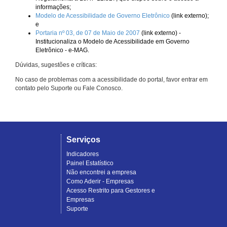
informações;
Modelo de Acessibilidade de Governo Eletrônico
(link externo);
e
Portaria nº 03, de 07 de Maio de 2007
(link externo) -
Institucionaliza o Modelo de Acessibilidade em Governo
Eletrônico - e-MAG.
Dúvidas, sugestões e críticas:
No caso de problemas com a acessibilidade do portal, favor entrar em
contato pelo Suporte ou Fale Conosco.
Serviços
Indicadores
Painel Estatístico
Não encontrei a empresa
Como Aderir - Empresas
Acesso Restrito para Gestores e
Empresas
Suporte