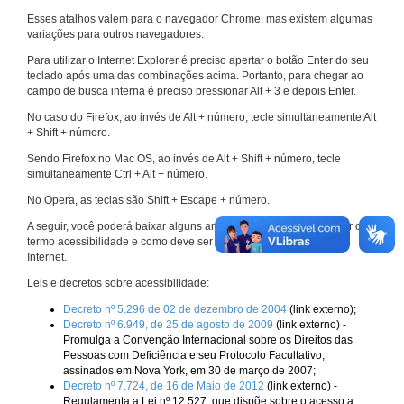
Esses atalhos valem para o navegador Chrome, mas existem algumas
variações para outros navegadores.
Para utilizar o Internet Explorer é preciso apertar o botão Enter do seu
teclado após uma das combinações acima. Portanto, para chegar ao
campo de busca interna é preciso pressionar Alt + 3 e depois Enter.
No caso do Firefox, ao invés de Alt + número, tecle simultaneamente Alt
+ Shift + número.
Sendo Firefox no Mac OS, ao invés de Alt + Shift + número, tecle
simultaneamente Ctrl + Alt + número.
No Opera, as teclas são Shift + Escape + número.
A seguir, você poderá baixar alguns arquivos que explicam melhor o
termo acessibilidade e como deve ser implementado nos sites da
Internet.
Leis e decretos sobre acessibilidade:
Decreto nº 5.296 de 02 de dezembro de 2004
(link externo);
Decreto nº 6.949, de 25 de agosto de 2009
(link externo) -
Promulga a Convenção Internacional sobre os Direitos das
Pessoas com Deficiência e seu Protocolo Facultativo,
assinados em Nova York, em 30 de março de 2007;
Decreto nº 7.724, de 16 de Maio de 2012
(link externo) -
Regulamenta a Lei nº 12.527, que dispõe sobre o acesso a