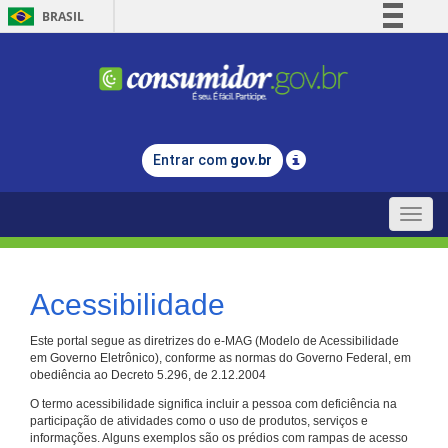
BRASIL
Simplifique!
Comunica BR
Participe
Acesso à informação
Entrar com
gov.br
Legislação
Canais
Toggle
naviga
Acessibilidade
Este portal segue as diretrizes do e-MAG (Modelo de Acessibilidade
em Governo Eletrônico), conforme as normas do Governo Federal, em
obediência ao Decreto 5.296, de 2.12.2004
O termo acessibilidade significa incluir a pessoa com deficiência na
participação de atividades como o uso de produtos, serviços e
informações. Alguns exemplos são os prédios com rampas de acesso