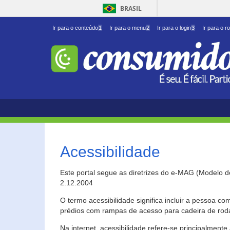
BRASIL
Ir para o conteúdo
1
Ir para o menu
2
Ir para o login
3
Ir para o r
Acessibilidade
Este portal segue as diretrizes do e-MAG (Modelo 
2.12.2004
O termo acessibilidade significa incluir a pessoa c
prédios com rampas de acesso para cadeira de roda
Na internet, acessibilidade refere-se principalme