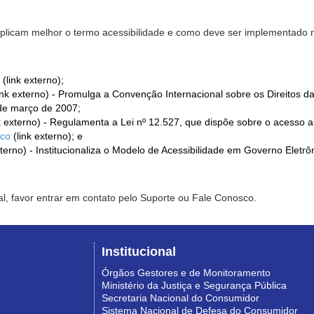
xplicam melhor o termo acessibilidade e como deve ser implementado no
(link externo);
ink externo) - Promulga a Convenção Internacional sobre os Direitos d
de março de 2007;
k externo) - Regulamenta a Lei nº 12.527, que dispõe sobre o acesso 
ico
(link externo); e
xterno) - Institucionaliza o Modelo de Acessibilidade em Governo Eletr
l, favor entrar em contato pelo Suporte ou Fale Conosco.
Institucional
Órgãos Gestores e de Monitoramento
Ministério da Justiça e Segurança Pública
Secretaria Nacional do Consumidor
Sistema Nacional de Defesa do Consumidor