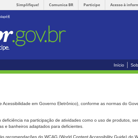
Simplifique!
Comunica BR
Participe
Acesso à infor
odapé
4
Início
Sob
de Acessibilidade em Governo Eletrônico), conforme as normas do Gov
om deficiência na participação de atividades como o uso de produtos, s
s e banheiros adaptados para deficientes.
nte às recomendações do WCAG (World Content Accessibility Guide) do