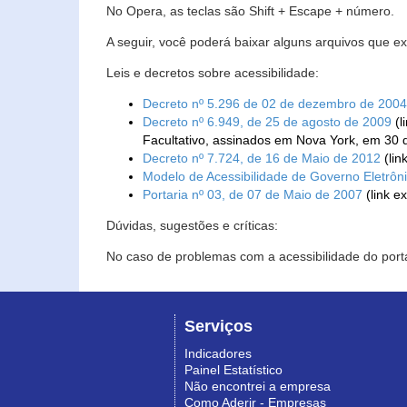
No Opera, as teclas são Shift + Escape + número.
A seguir, você poderá baixar alguns arquivos que e
Leis e decretos sobre acessibilidade:
Decreto nº 5.296 de 02 de dezembro de 2004
Decreto nº 6.949, de 25 de agosto de 2009
(l
Facultativo, assinados em Nova York, em 30 
Decreto nº 7.724, de 16 de Maio de 2012
(lin
Modelo de Acessibilidade de Governo Eletrôn
Portaria nº 03, de 07 de Maio de 2007
(link e
Dúvidas, sugestões e críticas:
No caso de problemas com a acessibilidade do porta
Serviços
Indicadores
Painel Estatístico
Não encontrei a empresa
Como Aderir - Empresas