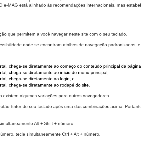
. O e-MAG está alinhado às recomendações internacionais, mas estab
ão que permitem a você navegar neste site com o seu teclado.
cessibilidade onde se encontram atalhos de navegação padronizados, e 
rtal, chega-se diretamente ao começo do conteúdo principal da página
tal, chega-se diretamente ao início do menu principal;
tal, chega-se diretamente ao login; e
rtal, chega-se diretamente ao rodapé do site.
 existem algumas variações para outros navegadores.
r o botão Enter do seu teclado após uma das combinações acima. Portan
 simultaneamente Alt + Shift + número.
número, tecle simultaneamente Ctrl + Alt + número.