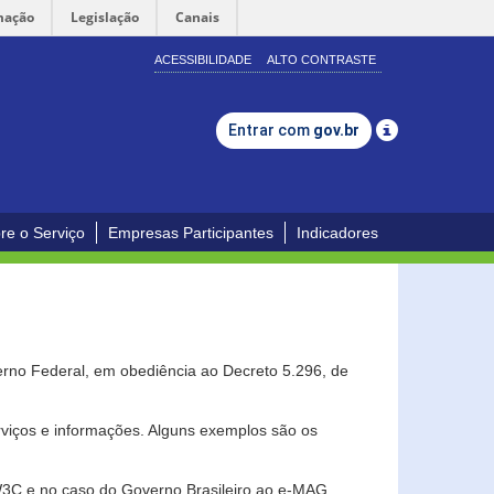
mação
Legislação
Canais
ACESSIBILIDADE
ALTO CONTRASTE
Entrar com
gov.br
re o Serviço
Empresas Participantes
Indicadores
erno Federal, em obediência ao Decreto 5.296, de
erviços e informações. Alguns exemplos são os
 W3C e no caso do Governo Brasileiro ao e-MAG