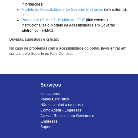
informações;
Modelo de Acessibilidade de Governo Eletrônico
(link externo);
e
Portaria nº 03, de 07 de Maio de 2007
(link externo) -
Institucionaliza o Modelo de Acessibilidade em Governo
Eletrônico - e-MAG.
Dúvidas, sugestões e críticas:
No caso de problemas com a acessibilidade do portal, favor entrar em
contato pelo Suporte ou Fale Conosco.
Serviços
Indicadores
Painel Estatístico
Não encontrei a empresa
Como Aderir - Empresas
Acesso Restrito para Gestores e
Empresas
Suporte