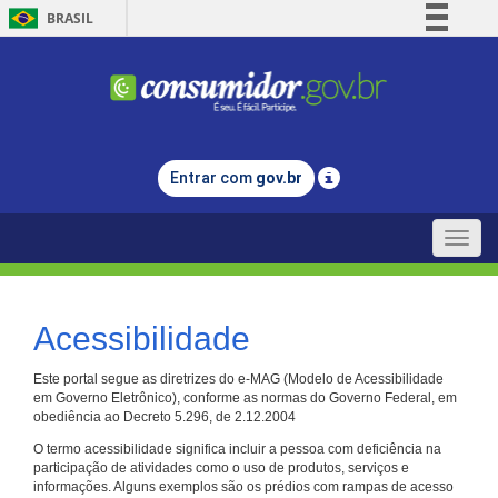
BRASIL
Simplifique!
Comunica BR
Participe
Acesso à informação
Entrar com
gov.br
Legislação
Canais
Toggle
naviga
Acessibilidade
Este portal segue as diretrizes do e-MAG (Modelo de Acessibilidade
em Governo Eletrônico), conforme as normas do Governo Federal, em
obediência ao Decreto 5.296, de 2.12.2004
O termo acessibilidade significa incluir a pessoa com deficiência na
participação de atividades como o uso de produtos, serviços e
informações. Alguns exemplos são os prédios com rampas de acesso