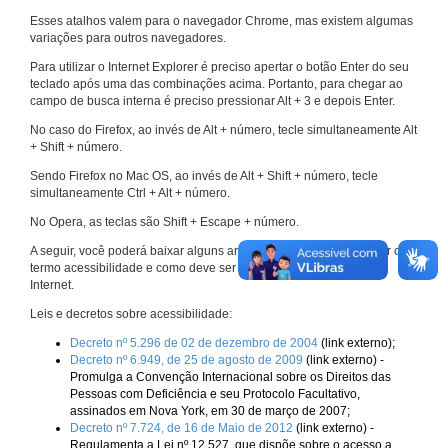
Esses atalhos valem para o navegador Chrome, mas existem algumas
variações para outros navegadores.
Para utilizar o Internet Explorer é preciso apertar o botão Enter do seu
teclado após uma das combinações acima. Portanto, para chegar ao
campo de busca interna é preciso pressionar Alt + 3 e depois Enter.
No caso do Firefox, ao invés de Alt + número, tecle simultaneamente Alt
+ Shift + número.
Sendo Firefox no Mac OS, ao invés de Alt + Shift + número, tecle
simultaneamente Ctrl + Alt + número.
No Opera, as teclas são Shift + Escape + número.
A seguir, você poderá baixar alguns arquivos que explicam melhor o
termo acessibilidade e como deve ser implementado nos sites da
Internet.
Leis e decretos sobre acessibilidade:
Decreto nº 5.296 de 02 de dezembro de 2004
(link externo);
Decreto nº 6.949, de 25 de agosto de 2009
(link externo) -
Promulga a Convenção Internacional sobre os Direitos das
Pessoas com Deficiência e seu Protocolo Facultativo,
assinados em Nova York, em 30 de março de 2007;
Decreto nº 7.724, de 16 de Maio de 2012
(link externo) -
Regulamenta a Lei nº 12.527, que dispõe sobre o acesso a