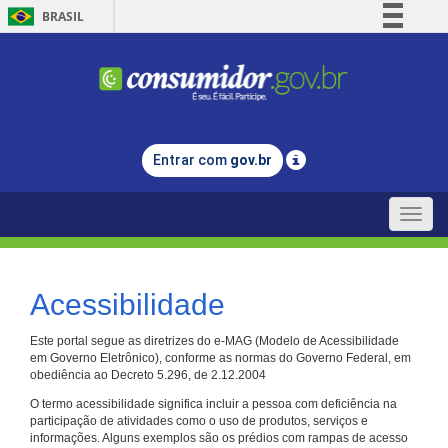
BRASIL
Simplifique!
Comunica BR
Participe
Acesso à informação
Entrar com
gov.br
Legislação
Canais
Toggle
naviga
Acessibilidade
Este portal segue as diretrizes do e-MAG (Modelo de Acessibilidade
em Governo Eletrônico), conforme as normas do Governo Federal, em
obediência ao Decreto 5.296, de 2.12.2004
O termo acessibilidade significa incluir a pessoa com deficiência na
participação de atividades como o uso de produtos, serviços e
informações. Alguns exemplos são os prédios com rampas de acesso