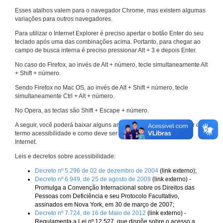
Esses atalhos valem para o navegador Chrome, mas existem algumas
variações para outros navegadores.
Para utilizar o Internet Explorer é preciso apertar o botão Enter do seu
teclado após uma das combinações acima. Portanto, para chegar ao
campo de busca interna é preciso pressionar Alt + 3 e depois Enter.
No caso do Firefox, ao invés de Alt + número, tecle simultaneamente Alt
+ Shift + número.
Sendo Firefox no Mac OS, ao invés de Alt + Shift + número, tecle
simultaneamente Ctrl + Alt + número.
No Opera, as teclas são Shift + Escape + número.
A seguir, você poderá baixar alguns arquivos que explicam melhor o
termo acessibilidade e como deve ser implementado nos sites da
Internet.
Leis e decretos sobre acessibilidade:
Decreto nº 5.296 de 02 de dezembro de 2004
(link externo);
Decreto nº 6.949, de 25 de agosto de 2009
(link externo) -
Promulga a Convenção Internacional sobre os Direitos das
Pessoas com Deficiência e seu Protocolo Facultativo,
assinados em Nova York, em 30 de março de 2007;
Decreto nº 7.724, de 16 de Maio de 2012
(link externo) -
Regulamenta a Lei nº 12.527, que dispõe sobre o acesso a