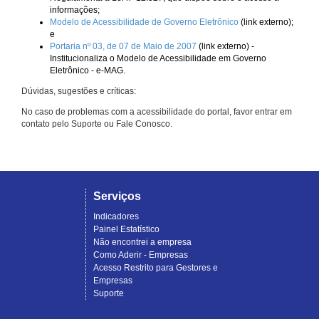
informações;
Modelo de Acessibilidade de Governo Eletrônico
(link externo);
e
Portaria nº 03, de 07 de Maio de 2007
(link externo) -
Institucionaliza o Modelo de Acessibilidade em Governo
Eletrônico - e-MAG.
Dúvidas, sugestões e críticas:
No caso de problemas com a acessibilidade do portal, favor entrar em
contato pelo Suporte ou Fale Conosco.
Serviços
Indicadores
Painel Estatístico
Não encontrei a empresa
Como Aderir - Empresas
Acesso Restrito para Gestores e
Empresas
Suporte