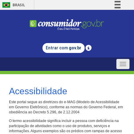
BRASIL
Simplifique!
Comunica BR
Participe
Acesso à informação
Entrar com
gov.br
Legislação
Canais
Toggle
naviga
Acessibilidade
Este portal segue as diretrizes do e-MAG (Modelo de Acessibilidade
em Governo Eletrônico), conforme as normas do Governo Federal, em
obediência ao Decreto 5.296, de 2.12.2004
O termo acessibilidade significa incluir a pessoa com deficiência na
participação de atividades como o uso de produtos, serviços e
informações. Alguns exemplos são os prédios com rampas de acesso