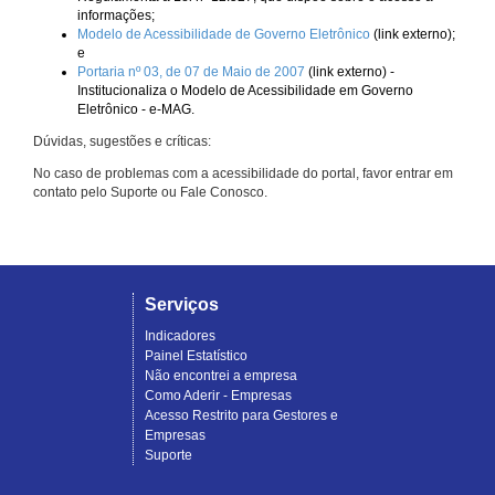
informações;
Modelo de Acessibilidade de Governo Eletrônico
(link externo);
e
Portaria nº 03, de 07 de Maio de 2007
(link externo) -
Institucionaliza o Modelo de Acessibilidade em Governo
Eletrônico - e-MAG.
Dúvidas, sugestões e críticas:
No caso de problemas com a acessibilidade do portal, favor entrar em
contato pelo Suporte ou Fale Conosco.
Serviços
Indicadores
Painel Estatístico
Não encontrei a empresa
Como Aderir - Empresas
Acesso Restrito para Gestores e
Empresas
Suporte