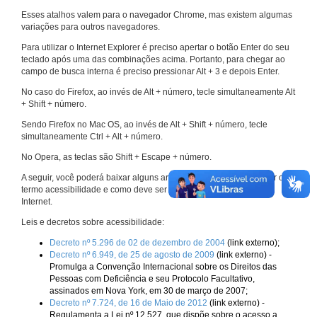
Esses atalhos valem para o navegador Chrome, mas existem algumas
variações para outros navegadores.
Para utilizar o Internet Explorer é preciso apertar o botão Enter do seu
teclado após uma das combinações acima. Portanto, para chegar ao
campo de busca interna é preciso pressionar Alt + 3 e depois Enter.
No caso do Firefox, ao invés de Alt + número, tecle simultaneamente Alt
+ Shift + número.
Sendo Firefox no Mac OS, ao invés de Alt + Shift + número, tecle
simultaneamente Ctrl + Alt + número.
No Opera, as teclas são Shift + Escape + número.
A seguir, você poderá baixar alguns arquivos que explicam melhor o
termo acessibilidade e como deve ser implementado nos sites da
Internet.
Leis e decretos sobre acessibilidade:
Decreto nº 5.296 de 02 de dezembro de 2004
(link externo);
Decreto nº 6.949, de 25 de agosto de 2009
(link externo) -
Promulga a Convenção Internacional sobre os Direitos das
Pessoas com Deficiência e seu Protocolo Facultativo,
assinados em Nova York, em 30 de março de 2007;
Decreto nº 7.724, de 16 de Maio de 2012
(link externo) -
Regulamenta a Lei nº 12.527, que dispõe sobre o acesso a