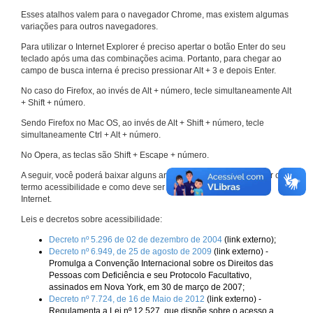
Esses atalhos valem para o navegador Chrome, mas existem algumas
variações para outros navegadores.
Para utilizar o Internet Explorer é preciso apertar o botão Enter do seu
teclado após uma das combinações acima. Portanto, para chegar ao
campo de busca interna é preciso pressionar Alt + 3 e depois Enter.
No caso do Firefox, ao invés de Alt + número, tecle simultaneamente Alt
+ Shift + número.
Sendo Firefox no Mac OS, ao invés de Alt + Shift + número, tecle
simultaneamente Ctrl + Alt + número.
No Opera, as teclas são Shift + Escape + número.
A seguir, você poderá baixar alguns arquivos que explicam melhor o
termo acessibilidade e como deve ser implementado nos sites da
Internet.
Leis e decretos sobre acessibilidade:
Decreto nº 5.296 de 02 de dezembro de 2004
(link externo);
Decreto nº 6.949, de 25 de agosto de 2009
(link externo) -
Promulga a Convenção Internacional sobre os Direitos das
Pessoas com Deficiência e seu Protocolo Facultativo,
assinados em Nova York, em 30 de março de 2007;
Decreto nº 7.724, de 16 de Maio de 2012
(link externo) -
Regulamenta a Lei nº 12.527, que dispõe sobre o acesso a