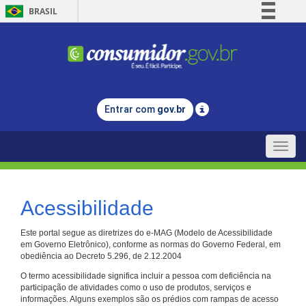
BRASIL
Simplifique!
Comunica BR
Participe
Acesso à informação
Entrar com
gov.br
Legislação
Canais
Toggle
naviga
Acessibilidade
Este portal segue as diretrizes do e-MAG (Modelo de Acessibilidade
em Governo Eletrônico), conforme as normas do Governo Federal, em
obediência ao Decreto 5.296, de 2.12.2004
O termo acessibilidade significa incluir a pessoa com deficiência na
participação de atividades como o uso de produtos, serviços e
informações. Alguns exemplos são os prédios com rampas de acesso