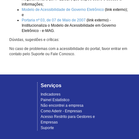
informações;
Modelo de Acessibilidade de Governo Eletrônico
(link externo);
e
Portaria nº 03, de 07 de Maio de 2007
(link externo) -
Institucionaliza o Modelo de Acessibilidade em Governo
Eletrônico - e-MAG.
Dúvidas, sugestões e críticas:
No caso de problemas com a acessibilidade do portal, favor entrar em
contato pelo Suporte ou Fale Conosco.
Serviços
Indicadores
Painel Estatístico
Não encontrei a empresa
Como Aderir - Empresas
Acesso Restrito para Gestores e
Empresas
Suporte