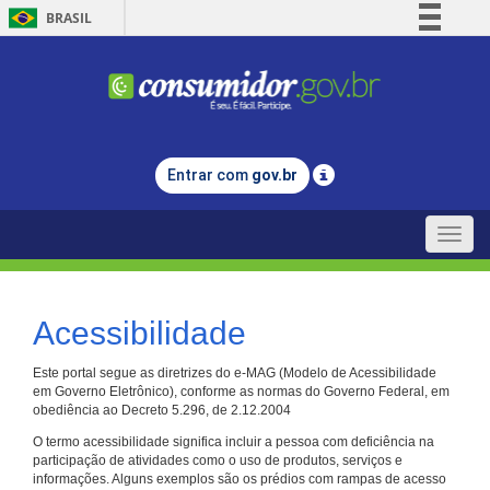
BRASIL
Simplifique!
Comunica BR
Participe
Acesso à informação
Entrar com
gov.br
Legislação
Canais
Toggle
naviga
Acessibilidade
Este portal segue as diretrizes do e-MAG (Modelo de Acessibilidade
em Governo Eletrônico), conforme as normas do Governo Federal, em
obediência ao Decreto 5.296, de 2.12.2004
O termo acessibilidade significa incluir a pessoa com deficiência na
participação de atividades como o uso de produtos, serviços e
informações. Alguns exemplos são os prédios com rampas de acesso