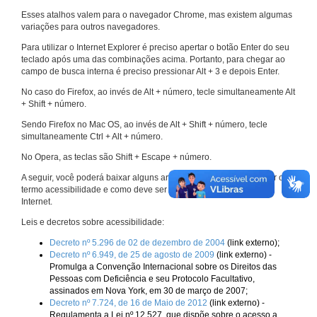
Esses atalhos valem para o navegador Chrome, mas existem algumas
variações para outros navegadores.
Para utilizar o Internet Explorer é preciso apertar o botão Enter do seu
teclado após uma das combinações acima. Portanto, para chegar ao
campo de busca interna é preciso pressionar Alt + 3 e depois Enter.
No caso do Firefox, ao invés de Alt + número, tecle simultaneamente Alt
+ Shift + número.
Sendo Firefox no Mac OS, ao invés de Alt + Shift + número, tecle
simultaneamente Ctrl + Alt + número.
No Opera, as teclas são Shift + Escape + número.
A seguir, você poderá baixar alguns arquivos que explicam melhor o
termo acessibilidade e como deve ser implementado nos sites da
Internet.
Leis e decretos sobre acessibilidade:
Decreto nº 5.296 de 02 de dezembro de 2004
(link externo);
Decreto nº 6.949, de 25 de agosto de 2009
(link externo) -
Promulga a Convenção Internacional sobre os Direitos das
Pessoas com Deficiência e seu Protocolo Facultativo,
assinados em Nova York, em 30 de março de 2007;
Decreto nº 7.724, de 16 de Maio de 2012
(link externo) -
Regulamenta a Lei nº 12.527, que dispõe sobre o acesso a