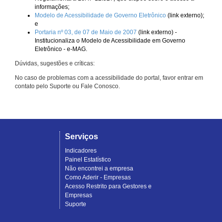
informações;
Modelo de Acessibilidade de Governo Eletrônico
(link externo);
e
Portaria nº 03, de 07 de Maio de 2007
(link externo) -
Institucionaliza o Modelo de Acessibilidade em Governo
Eletrônico - e-MAG.
Dúvidas, sugestões e críticas:
No caso de problemas com a acessibilidade do portal, favor entrar em
contato pelo Suporte ou Fale Conosco.
Serviços
Indicadores
Painel Estatístico
Não encontrei a empresa
Como Aderir - Empresas
Acesso Restrito para Gestores e
Empresas
Suporte