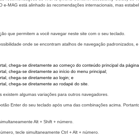
. O e-MAG está alinhado às recomendações internacionais, mas estab
ão que permitem a você navegar neste site com o seu teclado.
cessibilidade onde se encontram atalhos de navegação padronizados, e 
rtal, chega-se diretamente ao começo do conteúdo principal da página
tal, chega-se diretamente ao início do menu principal;
tal, chega-se diretamente ao login; e
rtal, chega-se diretamente ao rodapé do site.
 existem algumas variações para outros navegadores.
r o botão Enter do seu teclado após uma das combinações acima. Portan
 simultaneamente Alt + Shift + número.
número, tecle simultaneamente Ctrl + Alt + número.