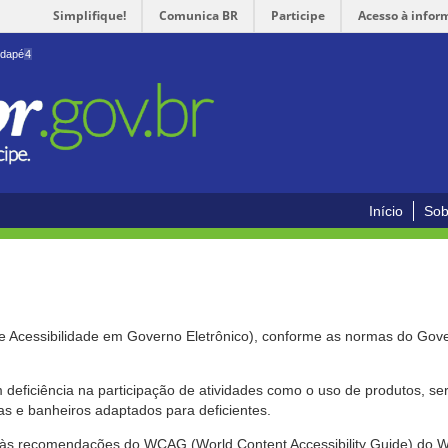
Simplifique!
Comunica BR
Participe
Acesso à infor
odapé
4
Início
Sob
de Acessibilidade em Governo Eletrônico), conforme as normas do Gov
om deficiência na participação de atividades como o uso de produtos, s
s e banheiros adaptados para deficientes.
nte às recomendações do WCAG (World Content Accessibility Guide) do