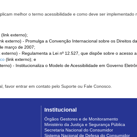
xplicam melhor o termo acessibilidade e como deve ser implementado no
(link externo);
ink externo) - Promulga a Convenção Internacional sobre os Direitos d
de março de 2007;
k externo) - Regulamenta a Lei nº 12.527, que dispõe sobre o acesso 
ico
(link externo); e
xterno) - Institucionaliza o Modelo de Acessibilidade em Governo Eletr
l, favor entrar em contato pelo Suporte ou Fale Conosco.
Institucional
Órgãos Gestores e de Monitoramento
Ministério da Justiça e Segurança Pública
Secretaria Nacional do Consumidor
Sistema Nacional de Defesa do Consumidor