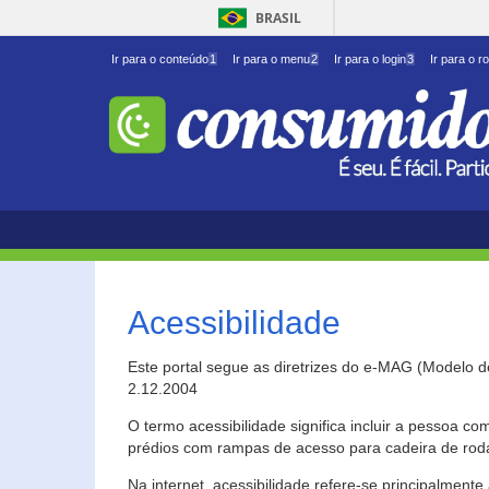
BRASIL
Ir para o conteúdo
1
Ir para o menu
2
Ir para o login
3
Ir para o r
Acessibilidade
Este portal segue as diretrizes do e-MAG (Modelo 
2.12.2004
O termo acessibilidade significa incluir a pessoa c
prédios com rampas de acesso para cadeira de roda
Na internet, acessibilidade refere-se principalme