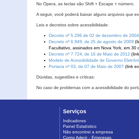
No Opera, as teclas são Shift + Escape + número.
A seguir, você poderá baixar alguns arquivos que e
Leis e decretos sobre acessibilidade:
Decreto nº 5.296 de 02 de dezembro de 2004
Decreto nº 6.949, de 25 de agosto de 2009
(l
Facultativo, assinados em Nova York, em 30 
Decreto nº 7.724, de 16 de Maio de 2012
(lin
Modelo de Acessibilidade de Governo Eletrôn
Portaria nº 03, de 07 de Maio de 2007
(link e
Dúvidas, sugestões e críticas:
No caso de problemas com a acessibilidade do porta
Serviços
Indicadores
Painel Estatístico
Não encontrei a empresa
Como Aderir - Empresas