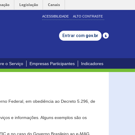
mação
Legislação
Canais
ACESSIBILIDADE
ALTO CONTRASTE
Entrar com
gov.br
re o Serviço
Empresas Participantes
Indicadores
erno Federal, em obediência ao Decreto 5.296, de
erviços e informações. Alguns exemplos são os
 W3C e no caso do Governo Brasileiro ao e-MAG