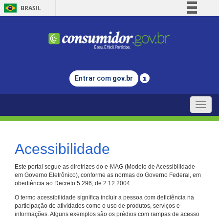
BRASIL
Simplifique!
Comunica BR
Participe
Acesso à informação
Entrar com
gov.br
Legislação
Canais
Toggle
naviga
Acessibilidade
Este portal segue as diretrizes do e-MAG (Modelo de Acessibilidade
em Governo Eletrônico), conforme as normas do Governo Federal, em
obediência ao Decreto 5.296, de 2.12.2004
O termo acessibilidade significa incluir a pessoa com deficiência na
participação de atividades como o uso de produtos, serviços e
informações. Alguns exemplos são os prédios com rampas de acesso