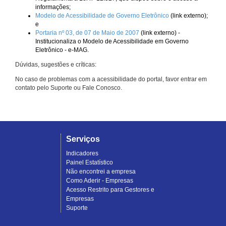
informações;
Modelo de Acessibilidade de Governo Eletrônico
(link externo);
e
Portaria nº 03, de 07 de Maio de 2007
(link externo) -
Institucionaliza o Modelo de Acessibilidade em Governo
Eletrônico - e-MAG.
Dúvidas, sugestões e críticas:
No caso de problemas com a acessibilidade do portal, favor entrar em
contato pelo Suporte ou Fale Conosco.
Serviços
Indicadores
Painel Estatístico
Não encontrei a empresa
Como Aderir - Empresas
Acesso Restrito para Gestores e
Empresas
Suporte