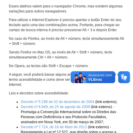
Esses atalhos valem para o navegador Chrome, mas existem algumas
variações para outros navegadores.
Para utilizar o Internet Explorer é preciso apertar o botão Enter do seu
teclado após uma das combinações acima. Portanto, para chegar ao
campo de busca interna é preciso pressionar Alt + 3 e depois Enter.
No caso do Firefox, ao invés de Alt + número, tecle simultaneamente Alt
+ Shift + número.
Sendo Firefox no Mac OS, ao invés de Alt + Shift + número, tecle
simultaneamente Ctrl + Alt + número.
No Opera, as teclas são Shift + Escape + número.
A seguir, você poderá baixar alguns arquivos que explicam melhor o
termo acessibilidade e como deve ser implementado nos sites da
Internet.
Leis e decretos sobre acessibilidade:
Decreto nº 5.296 de 02 de dezembro de 2004
(link externo);
Decreto nº 6.949, de 25 de agosto de 2009
(link externo) -
Promulga a Convenção Internacional sobre os Direitos das
Pessoas com Deficiência e seu Protocolo Facultativo,
assinados em Nova York, em 30 de março de 2007;
Decreto nº 7.724, de 16 de Maio de 2012
(link externo) -
Regulamenta a Lei nº 12.527, que dispõe sobre o acesso a