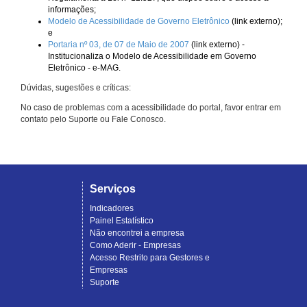
informações;
Modelo de Acessibilidade de Governo Eletrônico
(link externo);
e
Portaria nº 03, de 07 de Maio de 2007
(link externo) -
Institucionaliza o Modelo de Acessibilidade em Governo
Eletrônico - e-MAG.
Dúvidas, sugestões e críticas:
No caso de problemas com a acessibilidade do portal, favor entrar em
contato pelo Suporte ou Fale Conosco.
Serviços
Indicadores
Painel Estatístico
Não encontrei a empresa
Como Aderir - Empresas
Acesso Restrito para Gestores e
Empresas
Suporte