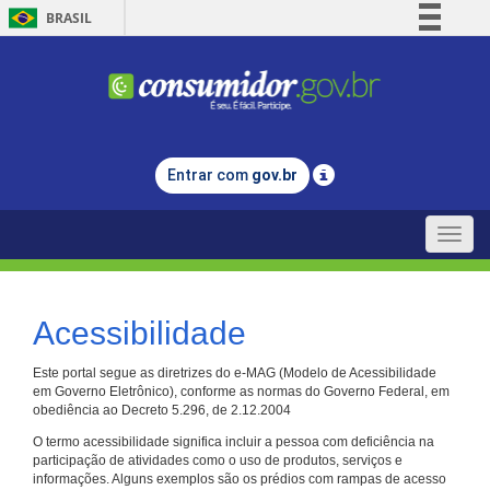
BRASIL
Simplifique!
Comunica BR
Participe
Acesso à informação
Entrar com
gov.br
Legislação
Canais
Toggle
naviga
Acessibilidade
Este portal segue as diretrizes do e-MAG (Modelo de Acessibilidade
em Governo Eletrônico), conforme as normas do Governo Federal, em
obediência ao Decreto 5.296, de 2.12.2004
O termo acessibilidade significa incluir a pessoa com deficiência na
participação de atividades como o uso de produtos, serviços e
informações. Alguns exemplos são os prédios com rampas de acesso