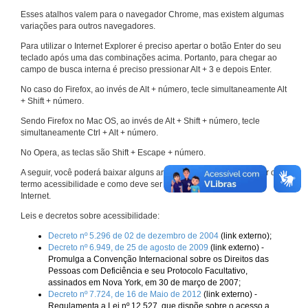
Esses atalhos valem para o navegador Chrome, mas existem algumas
variações para outros navegadores.
Para utilizar o Internet Explorer é preciso apertar o botão Enter do seu
teclado após uma das combinações acima. Portanto, para chegar ao
campo de busca interna é preciso pressionar Alt + 3 e depois Enter.
No caso do Firefox, ao invés de Alt + número, tecle simultaneamente Alt
+ Shift + número.
Sendo Firefox no Mac OS, ao invés de Alt + Shift + número, tecle
simultaneamente Ctrl + Alt + número.
No Opera, as teclas são Shift + Escape + número.
A seguir, você poderá baixar alguns arquivos que explicam melhor o
termo acessibilidade e como deve ser implementado nos sites da
Internet.
Leis e decretos sobre acessibilidade:
Decreto nº 5.296 de 02 de dezembro de 2004
(link externo);
Decreto nº 6.949, de 25 de agosto de 2009
(link externo) -
Promulga a Convenção Internacional sobre os Direitos das
Pessoas com Deficiência e seu Protocolo Facultativo,
assinados em Nova York, em 30 de março de 2007;
Decreto nº 7.724, de 16 de Maio de 2012
(link externo) -
Regulamenta a Lei nº 12.527, que dispõe sobre o acesso a