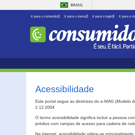
BRASIL
Ir para o conteúdo
1
Ir para o menu
2
Ir para o login
3
Ir para o r
Acessibilidade
Este portal segue as diretrizes do e-MAG (Modelo 
2.12.2004
O termo acessibilidade significa incluir a pessoa c
prédios com rampas de acesso para cadeira de roda
Na internet, acessibilidade refere-se principalme