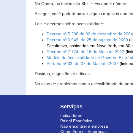
No Opera, as teclas são Shift + Escape + número.
A seguir, você poderá baixar alguns arquivos que e
Leis e decretos sobre acessibilidade:
Decreto nº 5.296 de 02 de dezembro de 2004
Decreto nº 6.949, de 25 de agosto de 2009
(l
Facultativo, assinados em Nova York, em 30 
Decreto nº 7.724, de 16 de Maio de 2012
(lin
Modelo de Acessibilidade de Governo Eletrôn
Portaria nº 03, de 07 de Maio de 2007
(link e
Dúvidas, sugestões e críticas:
No caso de problemas com a acessibilidade do porta
Serviços
Indicadores
Painel Estatístico
Não encontrei a empresa
Como Aderir - Empresas