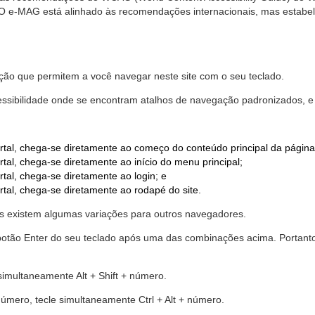
. O e-MAG está alinhado às recomendações internacionais, mas estab
ão que permitem a você navegar neste site com o seu teclado.
cessibilidade onde se encontram atalhos de navegação padronizados, e 
rtal, chega-se diretamente ao começo do conteúdo principal da página
tal, chega-se diretamente ao início do menu principal;
tal, chega-se diretamente ao login; e
rtal, chega-se diretamente ao rodapé do site.
 existem algumas variações para outros navegadores.
r o botão Enter do seu teclado após uma das combinações acima. Portan
 simultaneamente Alt + Shift + número.
número, tecle simultaneamente Ctrl + Alt + número.