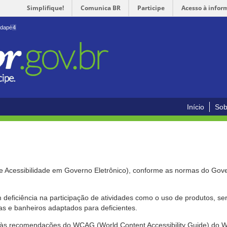
Simplifique!
Comunica BR
Participe
Acesso à infor
odapé
4
Início
Sob
de Acessibilidade em Governo Eletrônico), conforme as normas do Gov
om deficiência na participação de atividades como o uso de produtos, s
s e banheiros adaptados para deficientes.
nte às recomendações do WCAG (World Content Accessibility Guide) do