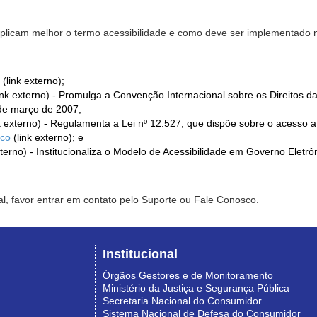
xplicam melhor o termo acessibilidade e como deve ser implementado no
(link externo);
ink externo) - Promulga a Convenção Internacional sobre os Direitos d
de março de 2007;
k externo) - Regulamenta a Lei nº 12.527, que dispõe sobre o acesso 
ico
(link externo); e
xterno) - Institucionaliza o Modelo de Acessibilidade em Governo Eletr
l, favor entrar em contato pelo Suporte ou Fale Conosco.
Institucional
Órgãos Gestores e de Monitoramento
Ministério da Justiça e Segurança Pública
Secretaria Nacional do Consumidor
Sistema Nacional de Defesa do Consumidor