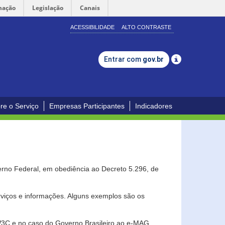
mação
Legislação
Canais
ACESSIBILIDADE
ALTO CONTRASTE
Entrar com
gov.br
re o Serviço
Empresas Participantes
Indicadores
erno Federal, em obediência ao Decreto 5.296, de
erviços e informações. Alguns exemplos são os
 W3C e no caso do Governo Brasileiro ao e-MAG