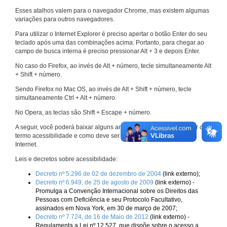
Esses atalhos valem para o navegador Chrome, mas existem algumas
variações para outros navegadores.
Para utilizar o Internet Explorer é preciso apertar o botão Enter do seu
teclado após uma das combinações acima. Portanto, para chegar ao
campo de busca interna é preciso pressionar Alt + 3 e depois Enter.
No caso do Firefox, ao invés de Alt + número, tecle simultaneamente Alt
+ Shift + número.
Sendo Firefox no Mac OS, ao invés de Alt + Shift + número, tecle
simultaneamente Ctrl + Alt + número.
No Opera, as teclas são Shift + Escape + número.
A seguir, você poderá baixar alguns arquivos que explicam melhor o
termo acessibilidade e como deve ser implementado nos sites da
Internet.
Leis e decretos sobre acessibilidade:
Decreto nº 5.296 de 02 de dezembro de 2004
(link externo);
Decreto nº 6.949, de 25 de agosto de 2009
(link externo) -
Promulga a Convenção Internacional sobre os Direitos das
Pessoas com Deficiência e seu Protocolo Facultativo,
assinados em Nova York, em 30 de março de 2007;
Decreto nº 7.724, de 16 de Maio de 2012
(link externo) -
Regulamenta a Lei nº 12.527, que dispõe sobre o acesso a