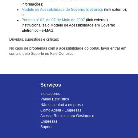
informações;
Modelo de Acessibilidade de Governo Eletrônico
(link externo);
e
Portaria nº 03, de 07 de Maio de 2007
(link externo) -
Institucionaliza o Modelo de Acessibilidade em Governo
Eletrônico - e-MAG.
Dúvidas, sugestões e críticas:
No caso de problemas com a acessibilidade do portal, favor entrar em
contato pelo Suporte ou Fale Conosco.
Serviços
Indicadores
Painel Estatístico
Não encontrei a empresa
Como Aderir - Empresas
Acesso Restrito para Gestores e
Empresas
Suporte