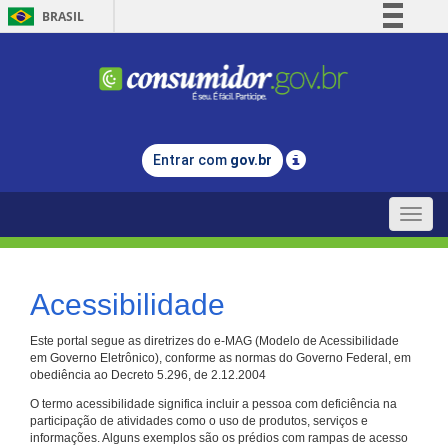
BRASIL
Simplifique!
Comunica BR
Participe
Acesso à informação
Entrar com
gov.br
Legislação
Canais
Toggle
naviga
Acessibilidade
Este portal segue as diretrizes do e-MAG (Modelo de Acessibilidade
em Governo Eletrônico), conforme as normas do Governo Federal, em
obediência ao Decreto 5.296, de 2.12.2004
O termo acessibilidade significa incluir a pessoa com deficiência na
participação de atividades como o uso de produtos, serviços e
informações. Alguns exemplos são os prédios com rampas de acesso