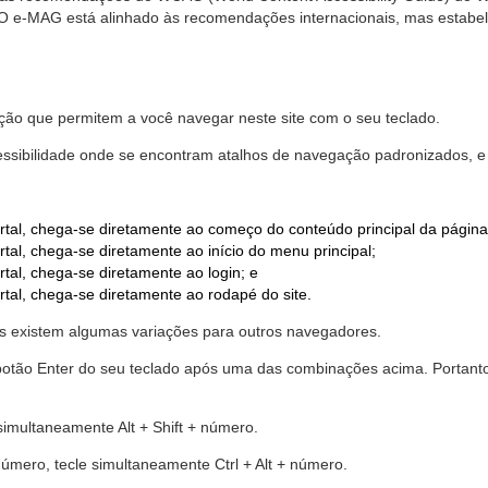
. O e-MAG está alinhado às recomendações internacionais, mas estab
ão que permitem a você navegar neste site com o seu teclado.
cessibilidade onde se encontram atalhos de navegação padronizados, e 
rtal, chega-se diretamente ao começo do conteúdo principal da página
tal, chega-se diretamente ao início do menu principal;
tal, chega-se diretamente ao login; e
rtal, chega-se diretamente ao rodapé do site.
 existem algumas variações para outros navegadores.
r o botão Enter do seu teclado após uma das combinações acima. Portan
 simultaneamente Alt + Shift + número.
número, tecle simultaneamente Ctrl + Alt + número.