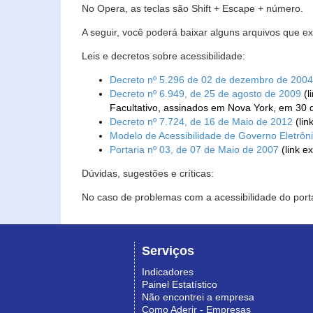
No Opera, as teclas são Shift + Escape + número.
A seguir, você poderá baixar alguns arquivos que e
Leis e decretos sobre acessibilidade:
Decreto nº 5.296 de 02 de dezembro de 2004
Decreto nº 6.949, de 25 de agosto de 2009
(l
Facultativo, assinados em Nova York, em 30 
Decreto nº 7.724, de 16 de Maio de 2012
(lin
Modelo de Acessibilidade de Governo Eletrôn
Portaria nº 03, de 07 de Maio de 2007
(link e
Dúvidas, sugestões e críticas:
No caso de problemas com a acessibilidade do porta
Serviços
Indicadores
Painel Estatístico
Não encontrei a empresa
Como Aderir - Empresas