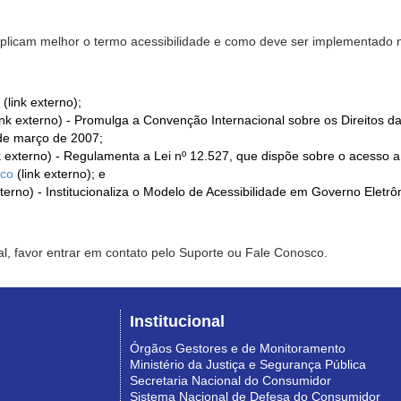
xplicam melhor o termo acessibilidade e como deve ser implementado no
(link externo);
ink externo) - Promulga a Convenção Internacional sobre os Direitos d
de março de 2007;
k externo) - Regulamenta a Lei nº 12.527, que dispõe sobre o acesso 
ico
(link externo); e
xterno) - Institucionaliza o Modelo de Acessibilidade em Governo Eletr
l, favor entrar em contato pelo Suporte ou Fale Conosco.
Institucional
Órgãos Gestores e de Monitoramento
Ministério da Justiça e Segurança Pública
Secretaria Nacional do Consumidor
Sistema Nacional de Defesa do Consumidor