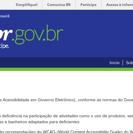
Simplifique!
Comunica BR
Participe
Acesso à infor
odapé
4
Início
Sob
de Acessibilidade em Governo Eletrônico), conforme as normas do Gov
om deficiência na participação de atividades como o uso de produtos, s
s e banheiros adaptados para deficientes.
nte às recomendações do WCAG (World Content Accessibility Guide) do