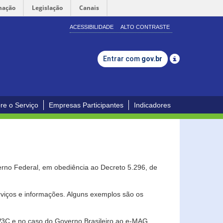
mação
Legislação
Canais
ACESSIBILIDADE
ALTO CONTRASTE
Entrar com
gov.br
re o Serviço
Empresas Participantes
Indicadores
erno Federal, em obediência ao Decreto 5.296, de
erviços e informações. Alguns exemplos são os
 W3C e no caso do Governo Brasileiro ao e-MAG