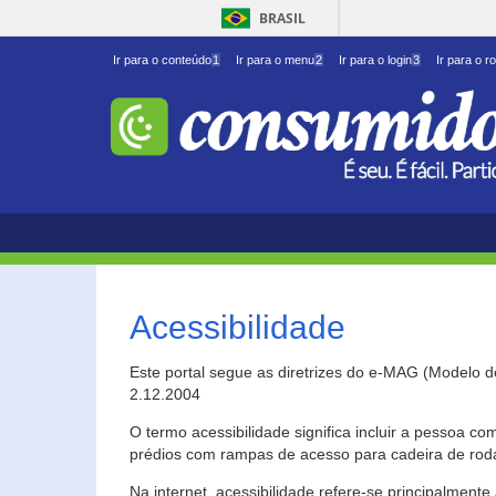
BRASIL
Ir para o conteúdo
1
Ir para o menu
2
Ir para o login
3
Ir para o r
Acessibilidade
Este portal segue as diretrizes do e-MAG (Modelo 
2.12.2004
O termo acessibilidade significa incluir a pessoa c
prédios com rampas de acesso para cadeira de roda
Na internet, acessibilidade refere-se principalme