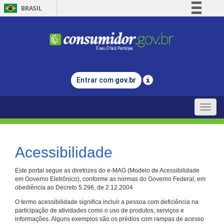
BRASIL
Simplifique!
Comunica BR
Participe
Acesso à informação
Entrar com
gov.br
Legislação
Canais
Toggle
naviga
Acessibilidade
Este portal segue as diretrizes do e-MAG (Modelo de Acessibilidade
em Governo Eletrônico), conforme as normas do Governo Federal, em
obediência ao Decreto 5.296, de 2.12.2004
O termo acessibilidade significa incluir a pessoa com deficiência na
participação de atividades como o uso de produtos, serviços e
informações. Alguns exemplos são os prédios com rampas de acesso