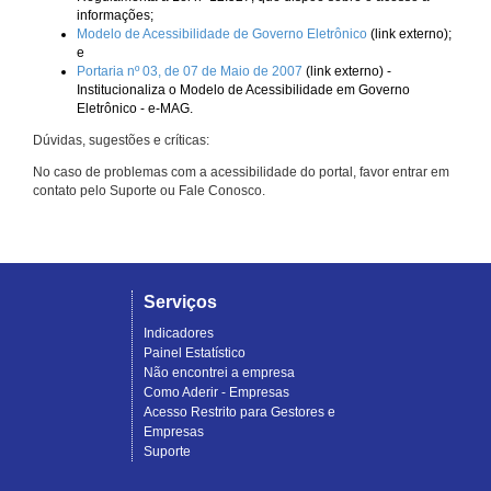
informações;
Modelo de Acessibilidade de Governo Eletrônico
(link externo);
e
Portaria nº 03, de 07 de Maio de 2007
(link externo) -
Institucionaliza o Modelo de Acessibilidade em Governo
Eletrônico - e-MAG.
Dúvidas, sugestões e críticas:
No caso de problemas com a acessibilidade do portal, favor entrar em
contato pelo Suporte ou Fale Conosco.
Serviços
Indicadores
Painel Estatístico
Não encontrei a empresa
Como Aderir - Empresas
Acesso Restrito para Gestores e
Empresas
Suporte