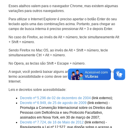
Esses atalhos valem para o navegador Chrome, mas existem algumas
variações para outros navegadores.
Para utilizar o Internet Explorer é preciso apertar o botão Enter do seu
teclado após uma das combinações acima. Portanto, para chegar ao
campo de busca interna é preciso pressionar Alt + 3 e depois Enter.
No caso do Firefox, ao invés de Alt + número, tecle simultaneamente Alt
+ Shift + número.
Sendo Firefox no Mac OS, ao invés de Alt + Shift + número, tecle
simultaneamente Ctrl + Alt + número.
No Opera, as teclas são Shift + Escape + número.
A seguir, você poderá baixar alguns arquivos que explicam melhor o
termo acessibilidade e como deve ser implementado nos sites da
Internet.
Leis e decretos sobre acessibilidade:
Decreto nº 5.296 de 02 de dezembro de 2004
(link externo);
Decreto nº 6.949, de 25 de agosto de 2009
(link externo) -
Promulga a Convenção Internacional sobre os Direitos das
Pessoas com Deficiência e seu Protocolo Facultativo,
assinados em Nova York, em 30 de março de 2007;
Decreto nº 7.724, de 16 de Maio de 2012
(link externo) -
Regulamenta a Lei nº 12.527, que dispõe sobre o acesso a