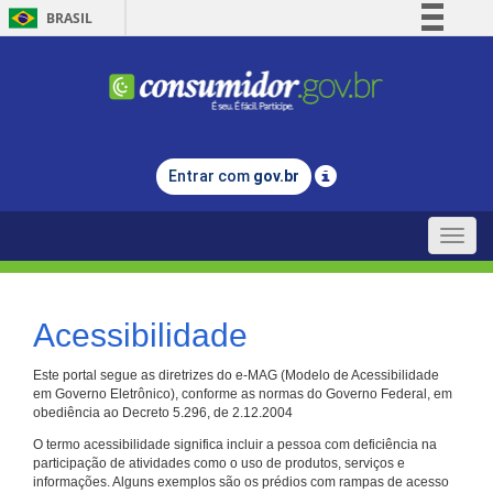
BRASIL
Simplifique!
Comunica BR
Participe
Acesso à informação
Entrar com
gov.br
Legislação
Canais
Toggle
naviga
Acessibilidade
Este portal segue as diretrizes do e-MAG (Modelo de Acessibilidade
em Governo Eletrônico), conforme as normas do Governo Federal, em
obediência ao Decreto 5.296, de 2.12.2004
O termo acessibilidade significa incluir a pessoa com deficiência na
participação de atividades como o uso de produtos, serviços e
informações. Alguns exemplos são os prédios com rampas de acesso