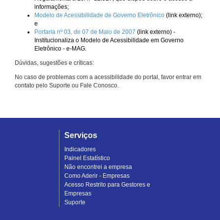
informações;
Modelo de Acessibilidade de Governo Eletrônico
(link externo);
e
Portaria nº 03, de 07 de Maio de 2007
(link externo) -
Institucionaliza o Modelo de Acessibilidade em Governo
Eletrônico - e-MAG.
Dúvidas, sugestões e críticas:
No caso de problemas com a acessibilidade do portal, favor entrar em
contato pelo Suporte ou Fale Conosco.
Serviços
Indicadores
Painel Estatístico
Não encontrei a empresa
Como Aderir - Empresas
Acesso Restrito para Gestores e
Empresas
Suporte