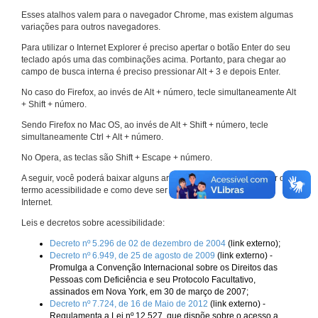
Esses atalhos valem para o navegador Chrome, mas existem algumas
variações para outros navegadores.
Para utilizar o Internet Explorer é preciso apertar o botão Enter do seu
teclado após uma das combinações acima. Portanto, para chegar ao
campo de busca interna é preciso pressionar Alt + 3 e depois Enter.
No caso do Firefox, ao invés de Alt + número, tecle simultaneamente Alt
+ Shift + número.
Sendo Firefox no Mac OS, ao invés de Alt + Shift + número, tecle
simultaneamente Ctrl + Alt + número.
No Opera, as teclas são Shift + Escape + número.
A seguir, você poderá baixar alguns arquivos que explicam melhor o
termo acessibilidade e como deve ser implementado nos sites da
Internet.
Leis e decretos sobre acessibilidade:
Decreto nº 5.296 de 02 de dezembro de 2004
(link externo);
Decreto nº 6.949, de 25 de agosto de 2009
(link externo) -
Promulga a Convenção Internacional sobre os Direitos das
Pessoas com Deficiência e seu Protocolo Facultativo,
assinados em Nova York, em 30 de março de 2007;
Decreto nº 7.724, de 16 de Maio de 2012
(link externo) -
Regulamenta a Lei nº 12.527, que dispõe sobre o acesso a