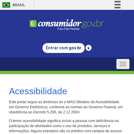
BRASIL
Simplifique!
Comunica BR
Participe
Acesso à informação
Entrar com
gov.br
Legislação
Canais
Toggle
naviga
Acessibilidade
Este portal segue as diretrizes do e-MAG (Modelo de Acessibilidade
em Governo Eletrônico), conforme as normas do Governo Federal, em
obediência ao Decreto 5.296, de 2.12.2004
O termo acessibilidade significa incluir a pessoa com deficiência na
participação de atividades como o uso de produtos, serviços e
informações. Alguns exemplos são os prédios com rampas de acesso