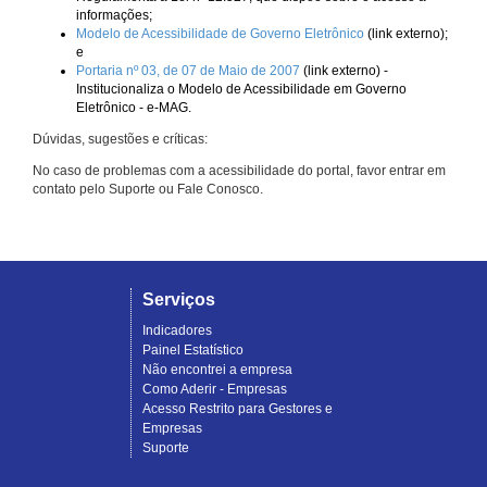
informações;
Modelo de Acessibilidade de Governo Eletrônico
(link externo);
e
Portaria nº 03, de 07 de Maio de 2007
(link externo) -
Institucionaliza o Modelo de Acessibilidade em Governo
Eletrônico - e-MAG.
Dúvidas, sugestões e críticas:
No caso de problemas com a acessibilidade do portal, favor entrar em
contato pelo Suporte ou Fale Conosco.
Serviços
Indicadores
Painel Estatístico
Não encontrei a empresa
Como Aderir - Empresas
Acesso Restrito para Gestores e
Empresas
Suporte