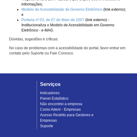
informações;
Modelo de Acessibilidade de Governo Eletrônico
(link externo);
e
Portaria nº 03, de 07 de Maio de 2007
(link externo) -
Institucionaliza o Modelo de Acessibilidade em Governo
Eletrônico - e-MAG.
Dúvidas, sugestões e críticas:
No caso de problemas com a acessibilidade do portal, favor entrar em
contato pelo Suporte ou Fale Conosco.
Serviços
Indicadores
Painel Estatístico
Não encontrei a empresa
Como Aderir - Empresas
Acesso Restrito para Gestores e
Empresas
Suporte