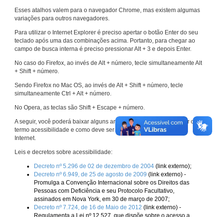
Esses atalhos valem para o navegador Chrome, mas existem algumas
variações para outros navegadores.
Para utilizar o Internet Explorer é preciso apertar o botão Enter do seu
teclado após uma das combinações acima. Portanto, para chegar ao
campo de busca interna é preciso pressionar Alt + 3 e depois Enter.
No caso do Firefox, ao invés de Alt + número, tecle simultaneamente Alt
+ Shift + número.
Sendo Firefox no Mac OS, ao invés de Alt + Shift + número, tecle
simultaneamente Ctrl + Alt + número.
No Opera, as teclas são Shift + Escape + número.
A seguir, você poderá baixar alguns arquivos que explicam melhor o
termo acessibilidade e como deve ser implementado nos sites da
Internet.
Leis e decretos sobre acessibilidade:
Decreto nº 5.296 de 02 de dezembro de 2004
(link externo);
Decreto nº 6.949, de 25 de agosto de 2009
(link externo) -
Promulga a Convenção Internacional sobre os Direitos das
Pessoas com Deficiência e seu Protocolo Facultativo,
assinados em Nova York, em 30 de março de 2007;
Decreto nº 7.724, de 16 de Maio de 2012
(link externo) -
Regulamenta a Lei nº 12.527, que dispõe sobre o acesso a