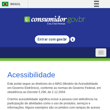
BRASIL
Simplifique!
Comunica BR
Participe
Acesso à informação
Entrar com
gov.br
Legislação
Canais
Toggle
naviga
Acessibilidade
Este portal segue as diretrizes do e-MAG (Modelo de Acessibilidade
em Governo Eletrônico), conforme as normas do Governo Federal, em
obediência ao Decreto 5.296, de 2.12.2004
O termo acessibilidade significa incluir a pessoa com deficiência na
participação de atividades como o uso de produtos, serviços e
informações. Alguns exemplos são os prédios com rampas de acesso