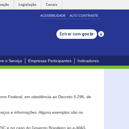
mação
Legislação
Canais
ACESSIBILIDADE
ALTO CONTRASTE
Entrar com
gov.br
re o Serviço
Empresas Participantes
Indicadores
erno Federal, em obediência ao Decreto 5.296, de
erviços e informações. Alguns exemplos são os
 W3C e no caso do Governo Brasileiro ao e-MAG