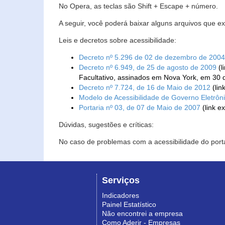
No Opera, as teclas são Shift + Escape + número.
A seguir, você poderá baixar alguns arquivos que e
Leis e decretos sobre acessibilidade:
Decreto nº 5.296 de 02 de dezembro de 2004
Decreto nº 6.949, de 25 de agosto de 2009
(l
Facultativo, assinados em Nova York, em 30 
Decreto nº 7.724, de 16 de Maio de 2012
(lin
Modelo de Acessibilidade de Governo Eletrôn
Portaria nº 03, de 07 de Maio de 2007
(link e
Dúvidas, sugestões e críticas:
No caso de problemas com a acessibilidade do porta
Serviços
Indicadores
Painel Estatístico
Não encontrei a empresa
Como Aderir - Empresas