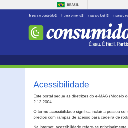
BRASIL
Ir para o conteúdo
1
Ir para o menu
2
Ir para o login
3
Ir para o r
Acessibilidade
Este portal segue as diretrizes do e-MAG (Modelo 
2.12.2004
O termo acessibilidade significa incluir a pessoa c
prédios com rampas de acesso para cadeira de roda
Na internet, acessibilidade refere-se principalme