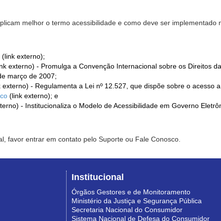
xplicam melhor o termo acessibilidade e como deve ser implementado no
(link externo);
ink externo) - Promulga a Convenção Internacional sobre os Direitos d
de março de 2007;
k externo) - Regulamenta a Lei nº 12.527, que dispõe sobre o acesso 
ico
(link externo); e
xterno) - Institucionaliza o Modelo de Acessibilidade em Governo Eletr
l, favor entrar em contato pelo Suporte ou Fale Conosco.
Institucional
Órgãos Gestores e de Monitoramento
Ministério da Justiça e Segurança Pública
Secretaria Nacional do Consumidor
Sistema Nacional de Defesa do Consumidor