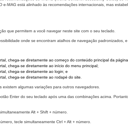
. O e-MAG está alinhado às recomendações internacionais, mas estab
ão que permitem a você navegar neste site com o seu teclado.
cessibilidade onde se encontram atalhos de navegação padronizados, e 
rtal, chega-se diretamente ao começo do conteúdo principal da página
tal, chega-se diretamente ao início do menu principal;
tal, chega-se diretamente ao login; e
rtal, chega-se diretamente ao rodapé do site.
 existem algumas variações para outros navegadores.
r o botão Enter do seu teclado após uma das combinações acima. Portan
 simultaneamente Alt + Shift + número.
número, tecle simultaneamente Ctrl + Alt + número.