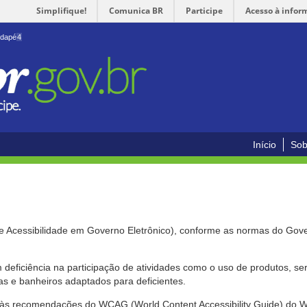
Simplifique!
Comunica BR
Participe
Acesso à infor
odapé
4
Início
Sob
de Acessibilidade em Governo Eletrônico), conforme as normas do Gov
om deficiência na participação de atividades como o uso de produtos, s
s e banheiros adaptados para deficientes.
nte às recomendações do WCAG (World Content Accessibility Guide) do