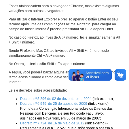
Esses atalhos valem para o navegador Chrome, mas existem algumas
variações para outros navegadores.
Para utilizar o Internet Explorer é preciso apertar o botão Enter do seu
teclado após uma das combinações acima. Portanto, para chegar ao
campo de busca interna é preciso pressionar Alt + 3 e depois Enter.
No caso do Firefox, ao invés de Alt + número, tecle simultaneamente Alt
+ Shift + número.
Sendo Firefox no Mac OS, ao invés de Alt + Shift + número, tecle
simultaneamente Ctrl + Alt + número.
No Opera, as teclas são Shift + Escape + número.
A seguir, você poderá baixar alguns arquivos que explicam melhor o
termo acessibilidade e como deve ser implementado nos sites da
Internet.
Leis e decretos sobre acessibilidade:
Decreto nº 5.296 de 02 de dezembro de 2004
(link externo);
Decreto nº 6.949, de 25 de agosto de 2009
(link externo) -
Promulga a Convenção Internacional sobre os Direitos das
Pessoas com Deficiência e seu Protocolo Facultativo,
assinados em Nova York, em 30 de março de 2007;
Decreto nº 7.724, de 16 de Maio de 2012
(link externo) -
Regulamenta a Lei nº 12.527, que dispõe sobre o acesso a