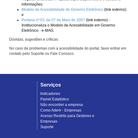
informações;
Modelo de Acessibilidade de Governo Eletrônico
(link externo);
e
Portaria nº 03, de 07 de Maio de 2007
(link externo) -
Institucionaliza o Modelo de Acessibilidade em Governo
Eletrônico - e-MAG.
Dúvidas, sugestões e críticas:
No caso de problemas com a acessibilidade do portal, favor entrar em
contato pelo Suporte ou Fale Conosco.
Serviços
Indicadores
Painel Estatístico
Não encontrei a empresa
Como Aderir - Empresas
Acesso Restrito para Gestores e
Empresas
Suporte