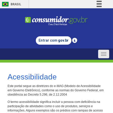
BRASIL
Simplifique!
Comunica BR
Participe
Acesso à informação
Entrar com
gov.br
Legislação
Canais
Toggle
naviga
Acessibilidade
Este portal segue as diretrizes do e-MAG (Modelo de Acessibilidade
em Governo Eletrônico), conforme as normas do Governo Federal, em
obediência ao Decreto 5.296, de 2.12.2004
O termo acessibilidade significa incluir a pessoa com deficiência na
participação de atividades como o uso de produtos, serviços e
informações. Alguns exemplos são os prédios com rampas de acesso