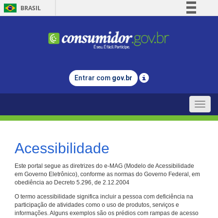
BRASIL
Simplifique!
Comunica BR
Participe
Acesso à informação
Entrar com
gov.br
Legislação
Canais
Toggle
naviga
Acessibilidade
Este portal segue as diretrizes do e-MAG (Modelo de Acessibilidade
em Governo Eletrônico), conforme as normas do Governo Federal, em
obediência ao Decreto 5.296, de 2.12.2004
O termo acessibilidade significa incluir a pessoa com deficiência na
participação de atividades como o uso de produtos, serviços e
informações. Alguns exemplos são os prédios com rampas de acesso