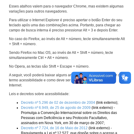
Esses atalhos valem para o navegador Chrome, mas existem algumas
variações para outros navegadores.
Para utilizar o Internet Explorer é preciso apertar o botão Enter do seu
teclado após uma das combinações acima. Portanto, para chegar ao
campo de busca interna é preciso pressionar Alt + 3 e depois Enter.
No caso do Firefox, ao invés de Alt + número, tecle simultaneamente Alt
+ Shift + número.
Sendo Firefox no Mac OS, ao invés de Alt + Shift + número, tecle
simultaneamente Ctrl + Alt + número.
No Opera, as teclas são Shift + Escape + número.
A seguir, você poderá baixar alguns arquivos que explicam melhor o
termo acessibilidade e como deve ser implementado nos sites da
Internet.
Leis e decretos sobre acessibilidade:
Decreto nº 5.296 de 02 de dezembro de 2004
(link externo);
Decreto nº 6.949, de 25 de agosto de 2009
(link externo) -
Promulga a Convenção Internacional sobre os Direitos das
Pessoas com Deficiência e seu Protocolo Facultativo,
assinados em Nova York, em 30 de março de 2007;
Decreto nº 7.724, de 16 de Maio de 2012
(link externo) -
Regulamenta a Lei nº 12.527, que dispõe sobre o acesso a