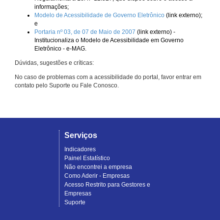
informações;
Modelo de Acessibilidade de Governo Eletrônico
(link externo);
e
Portaria nº 03, de 07 de Maio de 2007
(link externo) -
Institucionaliza o Modelo de Acessibilidade em Governo
Eletrônico - e-MAG.
Dúvidas, sugestões e críticas:
No caso de problemas com a acessibilidade do portal, favor entrar em
contato pelo Suporte ou Fale Conosco.
Serviços
Indicadores
Painel Estatístico
Não encontrei a empresa
Como Aderir - Empresas
Acesso Restrito para Gestores e
Empresas
Suporte