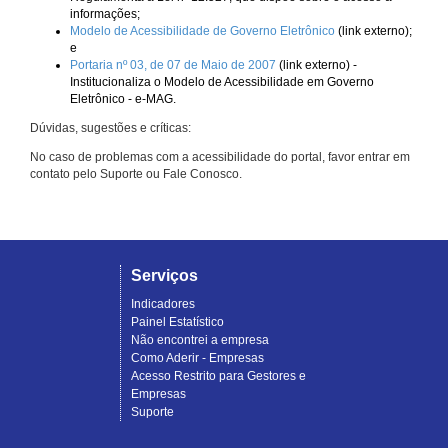
informações;
Modelo de Acessibilidade de Governo Eletrônico
(link externo);
e
Portaria nº 03, de 07 de Maio de 2007
(link externo) -
Institucionaliza o Modelo de Acessibilidade em Governo
Eletrônico - e-MAG.
Dúvidas, sugestões e críticas:
No caso de problemas com a acessibilidade do portal, favor entrar em
contato pelo Suporte ou Fale Conosco.
Serviços
Indicadores
Painel Estatístico
Não encontrei a empresa
Como Aderir - Empresas
Acesso Restrito para Gestores e
Empresas
Suporte