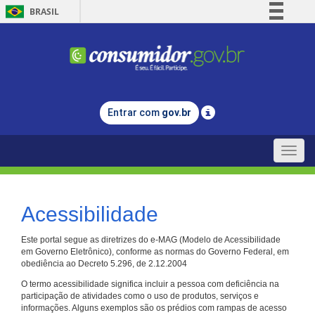
BRASIL
Simplifique!
Comunica BR
Participe
Acesso à informação
Entrar com
gov.br
Legislação
Canais
Toggle
naviga
Acessibilidade
Este portal segue as diretrizes do e-MAG (Modelo de Acessibilidade
em Governo Eletrônico), conforme as normas do Governo Federal, em
obediência ao Decreto 5.296, de 2.12.2004
O termo acessibilidade significa incluir a pessoa com deficiência na
participação de atividades como o uso de produtos, serviços e
informações. Alguns exemplos são os prédios com rampas de acesso