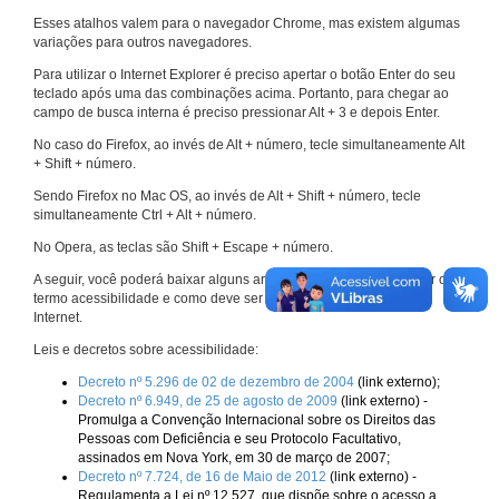
Esses atalhos valem para o navegador Chrome, mas existem algumas
variações para outros navegadores.
Para utilizar o Internet Explorer é preciso apertar o botão Enter do seu
teclado após uma das combinações acima. Portanto, para chegar ao
campo de busca interna é preciso pressionar Alt + 3 e depois Enter.
No caso do Firefox, ao invés de Alt + número, tecle simultaneamente Alt
+ Shift + número.
Sendo Firefox no Mac OS, ao invés de Alt + Shift + número, tecle
simultaneamente Ctrl + Alt + número.
No Opera, as teclas são Shift + Escape + número.
A seguir, você poderá baixar alguns arquivos que explicam melhor o
termo acessibilidade e como deve ser implementado nos sites da
Internet.
Leis e decretos sobre acessibilidade:
Decreto nº 5.296 de 02 de dezembro de 2004
(link externo);
Decreto nº 6.949, de 25 de agosto de 2009
(link externo) -
Promulga a Convenção Internacional sobre os Direitos das
Pessoas com Deficiência e seu Protocolo Facultativo,
assinados em Nova York, em 30 de março de 2007;
Decreto nº 7.724, de 16 de Maio de 2012
(link externo) -
Regulamenta a Lei nº 12.527, que dispõe sobre o acesso a