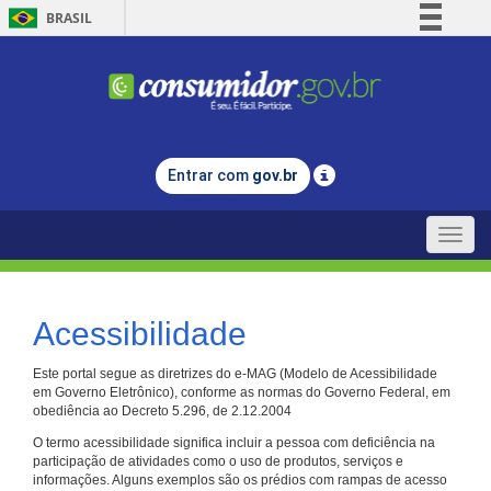
BRASIL
Simplifique!
Comunica BR
Participe
Acesso à informação
Entrar com
gov.br
Legislação
Canais
Toggle
naviga
Acessibilidade
Este portal segue as diretrizes do e-MAG (Modelo de Acessibilidade
em Governo Eletrônico), conforme as normas do Governo Federal, em
obediência ao Decreto 5.296, de 2.12.2004
O termo acessibilidade significa incluir a pessoa com deficiência na
participação de atividades como o uso de produtos, serviços e
informações. Alguns exemplos são os prédios com rampas de acesso