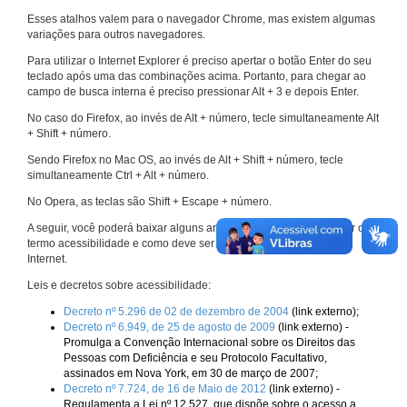
Esses atalhos valem para o navegador Chrome, mas existem algumas
variações para outros navegadores.
Para utilizar o Internet Explorer é preciso apertar o botão Enter do seu
teclado após uma das combinações acima. Portanto, para chegar ao
campo de busca interna é preciso pressionar Alt + 3 e depois Enter.
No caso do Firefox, ao invés de Alt + número, tecle simultaneamente Alt
+ Shift + número.
Sendo Firefox no Mac OS, ao invés de Alt + Shift + número, tecle
simultaneamente Ctrl + Alt + número.
No Opera, as teclas são Shift + Escape + número.
A seguir, você poderá baixar alguns arquivos que explicam melhor o
termo acessibilidade e como deve ser implementado nos sites da
Internet.
Leis e decretos sobre acessibilidade:
Decreto nº 5.296 de 02 de dezembro de 2004
(link externo);
Decreto nº 6.949, de 25 de agosto de 2009
(link externo) -
Promulga a Convenção Internacional sobre os Direitos das
Pessoas com Deficiência e seu Protocolo Facultativo,
assinados em Nova York, em 30 de março de 2007;
Decreto nº 7.724, de 16 de Maio de 2012
(link externo) -
Regulamenta a Lei nº 12.527, que dispõe sobre o acesso a