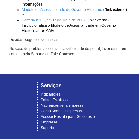
informações;
Modelo de Acessibilidade de Governo Eletrônico
(link externo);
e
Portaria nº 03, de 07 de Maio de 2007
(link externo) -
Institucionaliza o Modelo de Acessibilidade em Governo
Eletrônico - e-MAG.
Dúvidas, sugestões e críticas:
No caso de problemas com a acessibilidade do portal, favor entrar em
contato pelo Suporte ou Fale Conosco.
Serviços
Indicadores
Painel Estatístico
Não encontrei a empresa
Como Aderir - Empresas
Acesso Restrito para Gestores e
Empresas
Suporte