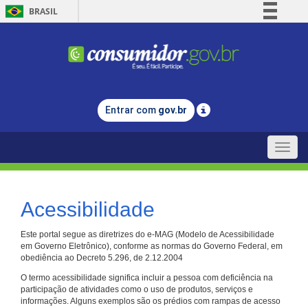
BRASIL
Simplifique!
Comunica BR
Participe
Acesso à informação
Entrar com
gov.br
Legislação
Canais
Toggle
naviga
Acessibilidade
Este portal segue as diretrizes do e-MAG (Modelo de Acessibilidade
em Governo Eletrônico), conforme as normas do Governo Federal, em
obediência ao Decreto 5.296, de 2.12.2004
O termo acessibilidade significa incluir a pessoa com deficiência na
participação de atividades como o uso de produtos, serviços e
informações. Alguns exemplos são os prédios com rampas de acesso