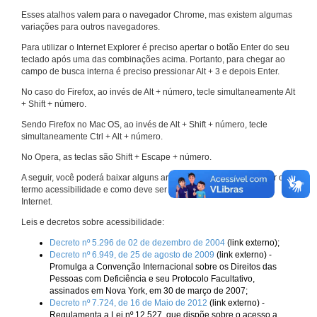
Esses atalhos valem para o navegador Chrome, mas existem algumas
variações para outros navegadores.
Para utilizar o Internet Explorer é preciso apertar o botão Enter do seu
teclado após uma das combinações acima. Portanto, para chegar ao
campo de busca interna é preciso pressionar Alt + 3 e depois Enter.
No caso do Firefox, ao invés de Alt + número, tecle simultaneamente Alt
+ Shift + número.
Sendo Firefox no Mac OS, ao invés de Alt + Shift + número, tecle
simultaneamente Ctrl + Alt + número.
No Opera, as teclas são Shift + Escape + número.
A seguir, você poderá baixar alguns arquivos que explicam melhor o
termo acessibilidade e como deve ser implementado nos sites da
Internet.
Leis e decretos sobre acessibilidade:
Decreto nº 5.296 de 02 de dezembro de 2004
(link externo);
Decreto nº 6.949, de 25 de agosto de 2009
(link externo) -
Promulga a Convenção Internacional sobre os Direitos das
Pessoas com Deficiência e seu Protocolo Facultativo,
assinados em Nova York, em 30 de março de 2007;
Decreto nº 7.724, de 16 de Maio de 2012
(link externo) -
Regulamenta a Lei nº 12.527, que dispõe sobre o acesso a