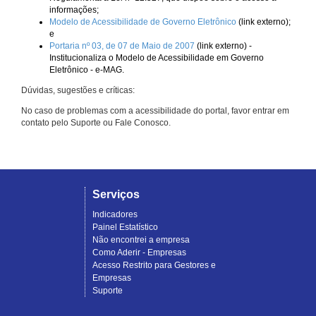
informações;
Modelo de Acessibilidade de Governo Eletrônico
(link externo);
e
Portaria nº 03, de 07 de Maio de 2007
(link externo) -
Institucionaliza o Modelo de Acessibilidade em Governo
Eletrônico - e-MAG.
Dúvidas, sugestões e críticas:
No caso de problemas com a acessibilidade do portal, favor entrar em
contato pelo Suporte ou Fale Conosco.
Serviços
Indicadores
Painel Estatístico
Não encontrei a empresa
Como Aderir - Empresas
Acesso Restrito para Gestores e
Empresas
Suporte