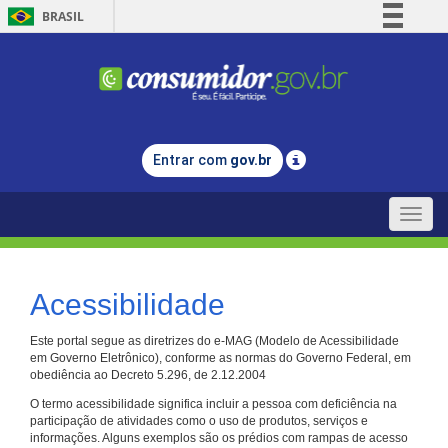
BRASIL
Simplifique!
Comunica BR
Participe
Acesso à informação
Entrar com
gov.br
Legislação
Canais
Toggle
naviga
Acessibilidade
Este portal segue as diretrizes do e-MAG (Modelo de Acessibilidade
em Governo Eletrônico), conforme as normas do Governo Federal, em
obediência ao Decreto 5.296, de 2.12.2004
O termo acessibilidade significa incluir a pessoa com deficiência na
participação de atividades como o uso de produtos, serviços e
informações. Alguns exemplos são os prédios com rampas de acesso