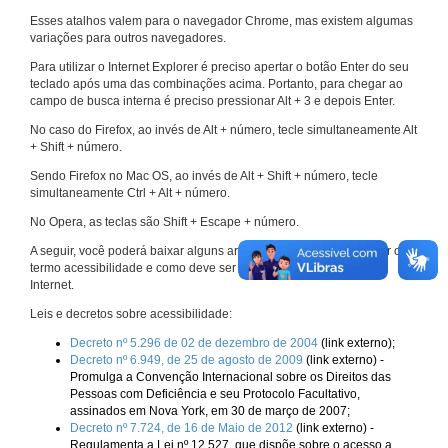
Esses atalhos valem para o navegador Chrome, mas existem algumas
variações para outros navegadores.
Para utilizar o Internet Explorer é preciso apertar o botão Enter do seu
teclado após uma das combinações acima. Portanto, para chegar ao
campo de busca interna é preciso pressionar Alt + 3 e depois Enter.
No caso do Firefox, ao invés de Alt + número, tecle simultaneamente Alt
+ Shift + número.
Sendo Firefox no Mac OS, ao invés de Alt + Shift + número, tecle
simultaneamente Ctrl + Alt + número.
No Opera, as teclas são Shift + Escape + número.
A seguir, você poderá baixar alguns arquivos que explicam melhor o
termo acessibilidade e como deve ser implementado nos sites da
Internet.
Leis e decretos sobre acessibilidade:
Decreto nº 5.296 de 02 de dezembro de 2004
(link externo);
Decreto nº 6.949, de 25 de agosto de 2009
(link externo) -
Promulga a Convenção Internacional sobre os Direitos das
Pessoas com Deficiência e seu Protocolo Facultativo,
assinados em Nova York, em 30 de março de 2007;
Decreto nº 7.724, de 16 de Maio de 2012
(link externo) -
Regulamenta a Lei nº 12.527, que dispõe sobre o acesso a