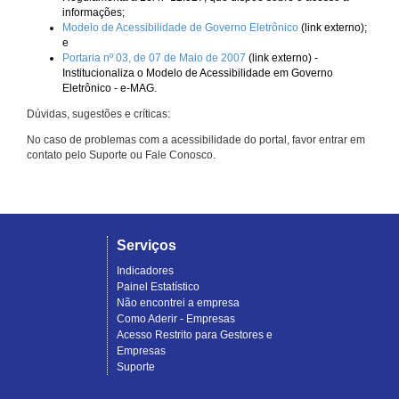
informações;
Modelo de Acessibilidade de Governo Eletrônico
(link externo);
e
Portaria nº 03, de 07 de Maio de 2007
(link externo) -
Institucionaliza o Modelo de Acessibilidade em Governo
Eletrônico - e-MAG.
Dúvidas, sugestões e críticas:
No caso de problemas com a acessibilidade do portal, favor entrar em
contato pelo Suporte ou Fale Conosco.
Serviços
Indicadores
Painel Estatístico
Não encontrei a empresa
Como Aderir - Empresas
Acesso Restrito para Gestores e
Empresas
Suporte