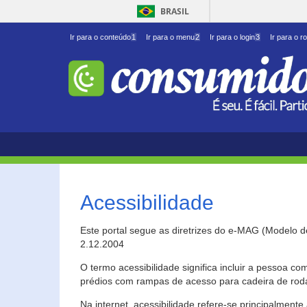
BRASIL
Ir para o conteúdo
1
Ir para o menu
2
Ir para o login
3
Ir para o r
Acessibilidade
Este portal segue as diretrizes do e-MAG (Modelo 
2.12.2004
O termo acessibilidade significa incluir a pessoa c
prédios com rampas de acesso para cadeira de roda
Na internet, acessibilidade refere-se principalme