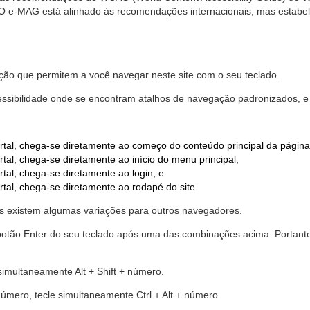
. O e-MAG está alinhado às recomendações internacionais, mas estab
ão que permitem a você navegar neste site com o seu teclado.
cessibilidade onde se encontram atalhos de navegação padronizados, e 
rtal, chega-se diretamente ao começo do conteúdo principal da página
tal, chega-se diretamente ao início do menu principal;
tal, chega-se diretamente ao login; e
rtal, chega-se diretamente ao rodapé do site.
 existem algumas variações para outros navegadores.
r o botão Enter do seu teclado após uma das combinações acima. Portan
 simultaneamente Alt + Shift + número.
número, tecle simultaneamente Ctrl + Alt + número.