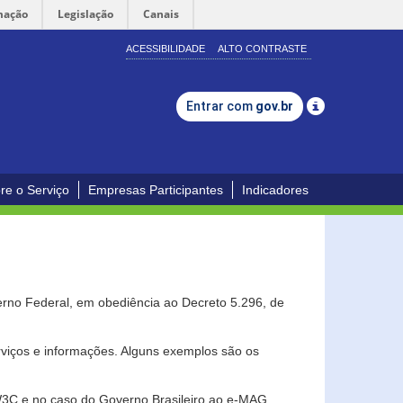
mação
Legislação
Canais
ACESSIBILIDADE
ALTO CONTRASTE
Entrar com
gov.br
re o Serviço
Empresas Participantes
Indicadores
erno Federal, em obediência ao Decreto 5.296, de
erviços e informações. Alguns exemplos são os
 W3C e no caso do Governo Brasileiro ao e-MAG