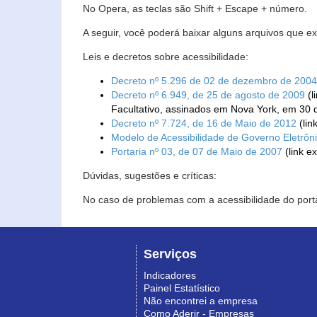
No Opera, as teclas são Shift + Escape + número.
A seguir, você poderá baixar alguns arquivos que e
Leis e decretos sobre acessibilidade:
Decreto nº 5.296 de 02 de dezembro de 2004
Decreto nº 6.949, de 25 de agosto de 2009
(l
Facultativo, assinados em Nova York, em 30 
Decreto nº 7.724, de 16 de Maio de 2012
(lin
Modelo de Acessibilidade de Governo Eletrôn
Portaria nº 03, de 07 de Maio de 2007
(link e
Dúvidas, sugestões e críticas:
No caso de problemas com a acessibilidade do porta
Serviços
Indicadores
Painel Estatístico
Não encontrei a empresa
Como Aderir - Empresas