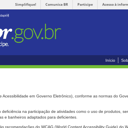
Simplifique!
Comunica BR
Participe
Acesso à infor
odapé
4
Início
Sob
de Acessibilidade em Governo Eletrônico), conforme as normas do Gov
om deficiência na participação de atividades como o uso de produtos, s
s e banheiros adaptados para deficientes.
nte às recomendações do WCAG (World Content Accessibility Guide) do