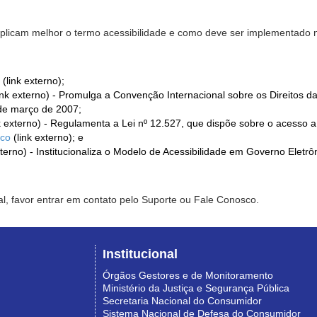
xplicam melhor o termo acessibilidade e como deve ser implementado no
(link externo);
ink externo) - Promulga a Convenção Internacional sobre os Direitos d
de março de 2007;
k externo) - Regulamenta a Lei nº 12.527, que dispõe sobre o acesso 
ico
(link externo); e
xterno) - Institucionaliza o Modelo de Acessibilidade em Governo Eletr
l, favor entrar em contato pelo Suporte ou Fale Conosco.
Institucional
Órgãos Gestores e de Monitoramento
Ministério da Justiça e Segurança Pública
Secretaria Nacional do Consumidor
Sistema Nacional de Defesa do Consumidor