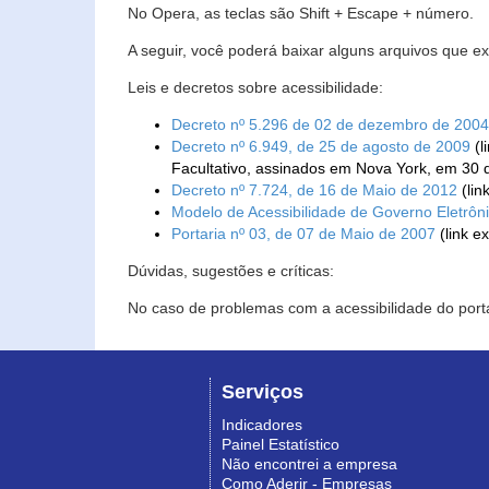
No Opera, as teclas são Shift + Escape + número.
A seguir, você poderá baixar alguns arquivos que e
Leis e decretos sobre acessibilidade:
Decreto nº 5.296 de 02 de dezembro de 2004
Decreto nº 6.949, de 25 de agosto de 2009
(l
Facultativo, assinados em Nova York, em 30 
Decreto nº 7.724, de 16 de Maio de 2012
(lin
Modelo de Acessibilidade de Governo Eletrôn
Portaria nº 03, de 07 de Maio de 2007
(link e
Dúvidas, sugestões e críticas:
No caso de problemas com a acessibilidade do porta
Serviços
Indicadores
Painel Estatístico
Não encontrei a empresa
Como Aderir - Empresas