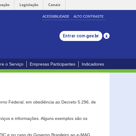
mação
Legislação
Canais
ACESSIBILIDADE
ALTO CONTRASTE
Entrar com
gov.br
re o Serviço
Empresas Participantes
Indicadores
erno Federal, em obediência ao Decreto 5.296, de
erviços e informações. Alguns exemplos são os
 W3C e no caso do Governo Brasileiro ao e-MAG