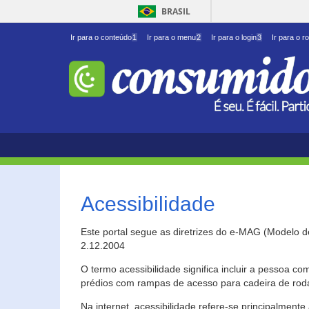
BRASIL
Ir para o conteúdo
1
Ir para o menu
2
Ir para o login
3
Ir para o r
Acessibilidade
Este portal segue as diretrizes do e-MAG (Modelo 
2.12.2004
O termo acessibilidade significa incluir a pessoa c
prédios com rampas de acesso para cadeira de roda
Na internet, acessibilidade refere-se principalme