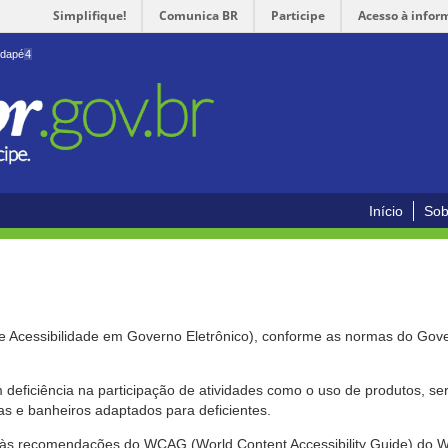
Simplifique!
Comunica BR
Participe
Acesso à infor
odapé
4
Início
Sob
de Acessibilidade em Governo Eletrônico), conforme as normas do Gov
om deficiência na participação de atividades como o uso de produtos, s
s e banheiros adaptados para deficientes.
nte às recomendações do WCAG (World Content Accessibility Guide) do