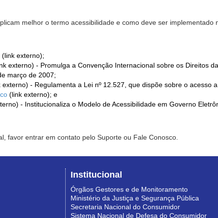
xplicam melhor o termo acessibilidade e como deve ser implementado no
(link externo);
ink externo) - Promulga a Convenção Internacional sobre os Direitos d
de março de 2007;
k externo) - Regulamenta a Lei nº 12.527, que dispõe sobre o acesso 
ico
(link externo); e
xterno) - Institucionaliza o Modelo de Acessibilidade em Governo Eletr
l, favor entrar em contato pelo Suporte ou Fale Conosco.
Institucional
Órgãos Gestores e de Monitoramento
Ministério da Justiça e Segurança Pública
Secretaria Nacional do Consumidor
Sistema Nacional de Defesa do Consumidor