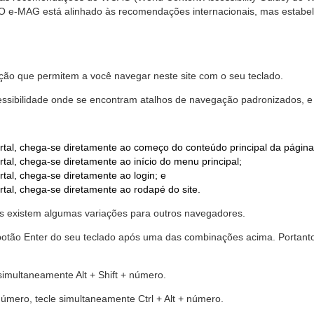
. O e-MAG está alinhado às recomendações internacionais, mas estab
ão que permitem a você navegar neste site com o seu teclado.
cessibilidade onde se encontram atalhos de navegação padronizados, e 
rtal, chega-se diretamente ao começo do conteúdo principal da página
tal, chega-se diretamente ao início do menu principal;
tal, chega-se diretamente ao login; e
rtal, chega-se diretamente ao rodapé do site.
 existem algumas variações para outros navegadores.
r o botão Enter do seu teclado após uma das combinações acima. Portan
 simultaneamente Alt + Shift + número.
número, tecle simultaneamente Ctrl + Alt + número.