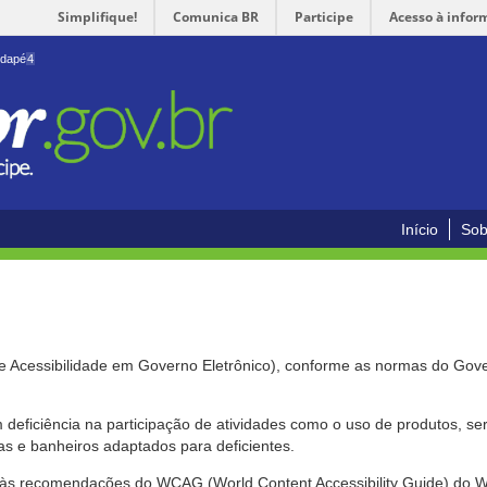
Simplifique!
Comunica BR
Participe
Acesso à infor
odapé
4
Início
Sob
de Acessibilidade em Governo Eletrônico), conforme as normas do Gov
om deficiência na participação de atividades como o uso de produtos, s
s e banheiros adaptados para deficientes.
nte às recomendações do WCAG (World Content Accessibility Guide) do