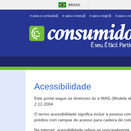
BRASIL
Ir para o conteúdo
1
Ir para o menu
2
Ir para o login
3
Ir para o r
Acessibilidade
Este portal segue as diretrizes do e-MAG (Modelo 
2.12.2004
O termo acessibilidade significa incluir a pessoa c
prédios com rampas de acesso para cadeira de roda
Na internet, acessibilidade refere-se principalme