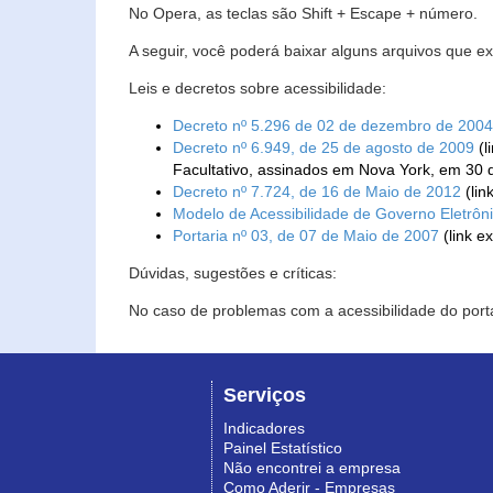
No Opera, as teclas são Shift + Escape + número.
A seguir, você poderá baixar alguns arquivos que e
Leis e decretos sobre acessibilidade:
Decreto nº 5.296 de 02 de dezembro de 2004
Decreto nº 6.949, de 25 de agosto de 2009
(l
Facultativo, assinados em Nova York, em 30 
Decreto nº 7.724, de 16 de Maio de 2012
(lin
Modelo de Acessibilidade de Governo Eletrôn
Portaria nº 03, de 07 de Maio de 2007
(link e
Dúvidas, sugestões e críticas:
No caso de problemas com a acessibilidade do porta
Serviços
Indicadores
Painel Estatístico
Não encontrei a empresa
Como Aderir - Empresas