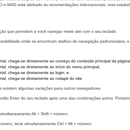
. O e-MAG está alinhado às recomendações internacionais, mas estab
ão que permitem a você navegar neste site com o seu teclado.
cessibilidade onde se encontram atalhos de navegação padronizados, e 
rtal, chega-se diretamente ao começo do conteúdo principal da página
tal, chega-se diretamente ao início do menu principal;
tal, chega-se diretamente ao login; e
rtal, chega-se diretamente ao rodapé do site.
 existem algumas variações para outros navegadores.
r o botão Enter do seu teclado após uma das combinações acima. Portan
 simultaneamente Alt + Shift + número.
número, tecle simultaneamente Ctrl + Alt + número.