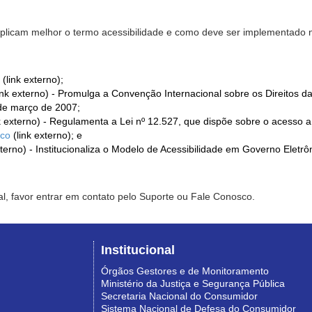
xplicam melhor o termo acessibilidade e como deve ser implementado no
(link externo);
ink externo) - Promulga a Convenção Internacional sobre os Direitos d
de março de 2007;
k externo) - Regulamenta a Lei nº 12.527, que dispõe sobre o acesso 
ico
(link externo); e
xterno) - Institucionaliza o Modelo de Acessibilidade em Governo Eletr
l, favor entrar em contato pelo Suporte ou Fale Conosco.
Institucional
Órgãos Gestores e de Monitoramento
Ministério da Justiça e Segurança Pública
Secretaria Nacional do Consumidor
Sistema Nacional de Defesa do Consumidor