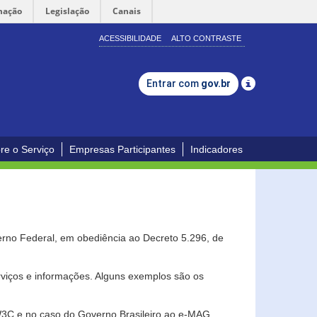
mação
Legislação
Canais
ACESSIBILIDADE
ALTO CONTRASTE
Entrar com
gov.br
re o Serviço
Empresas Participantes
Indicadores
erno Federal, em obediência ao Decreto 5.296, de
erviços e informações. Alguns exemplos são os
 W3C e no caso do Governo Brasileiro ao e-MAG