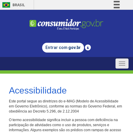
BRASIL
Simplifique!
Comunica BR
Participe
Acesso à informação
Entrar com
gov.br
Legislação
Canais
Toggle
naviga
Acessibilidade
Este portal segue as diretrizes do e-MAG (Modelo de Acessibilidade
em Governo Eletrônico), conforme as normas do Governo Federal, em
obediência ao Decreto 5.296, de 2.12.2004
O termo acessibilidade significa incluir a pessoa com deficiência na
participação de atividades como o uso de produtos, serviços e
informações. Alguns exemplos são os prédios com rampas de acesso