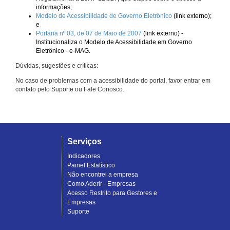
informações;
Modelo de Acessibilidade de Governo Eletrônico
(link externo);
e
Portaria nº 03, de 07 de Maio de 2007
(link externo) -
Institucionaliza o Modelo de Acessibilidade em Governo
Eletrônico - e-MAG.
Dúvidas, sugestões e críticas:
No caso de problemas com a acessibilidade do portal, favor entrar em
contato pelo Suporte ou Fale Conosco.
Serviços
Indicadores
Painel Estatístico
Não encontrei a empresa
Como Aderir - Empresas
Acesso Restrito para Gestores e
Empresas
Suporte