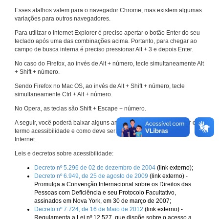
Esses atalhos valem para o navegador Chrome, mas existem algumas
variações para outros navegadores.
Para utilizar o Internet Explorer é preciso apertar o botão Enter do seu
teclado após uma das combinações acima. Portanto, para chegar ao
campo de busca interna é preciso pressionar Alt + 3 e depois Enter.
No caso do Firefox, ao invés de Alt + número, tecle simultaneamente Alt
+ Shift + número.
Sendo Firefox no Mac OS, ao invés de Alt + Shift + número, tecle
simultaneamente Ctrl + Alt + número.
No Opera, as teclas são Shift + Escape + número.
A seguir, você poderá baixar alguns arquivos que explicam melhor o
termo acessibilidade e como deve ser implementado nos sites da
Internet.
Leis e decretos sobre acessibilidade:
Decreto nº 5.296 de 02 de dezembro de 2004
(link externo);
Decreto nº 6.949, de 25 de agosto de 2009
(link externo) -
Promulga a Convenção Internacional sobre os Direitos das
Pessoas com Deficiência e seu Protocolo Facultativo,
assinados em Nova York, em 30 de março de 2007;
Decreto nº 7.724, de 16 de Maio de 2012
(link externo) -
Regulamenta a Lei nº 12.527, que dispõe sobre o acesso a