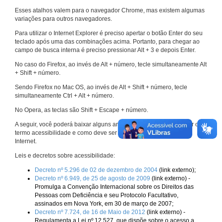
Esses atalhos valem para o navegador Chrome, mas existem algumas
variações para outros navegadores.
Para utilizar o Internet Explorer é preciso apertar o botão Enter do seu
teclado após uma das combinações acima. Portanto, para chegar ao
campo de busca interna é preciso pressionar Alt + 3 e depois Enter.
No caso do Firefox, ao invés de Alt + número, tecle simultaneamente Alt
+ Shift + número.
Sendo Firefox no Mac OS, ao invés de Alt + Shift + número, tecle
simultaneamente Ctrl + Alt + número.
No Opera, as teclas são Shift + Escape + número.
A seguir, você poderá baixar alguns arquivos que explicam melhor o
termo acessibilidade e como deve ser implementado nos sites da
Internet.
Leis e decretos sobre acessibilidade:
Decreto nº 5.296 de 02 de dezembro de 2004
(link externo);
Decreto nº 6.949, de 25 de agosto de 2009
(link externo) -
Promulga a Convenção Internacional sobre os Direitos das
Pessoas com Deficiência e seu Protocolo Facultativo,
assinados em Nova York, em 30 de março de 2007;
Decreto nº 7.724, de 16 de Maio de 2012
(link externo) -
Regulamenta a Lei nº 12.527, que dispõe sobre o acesso a