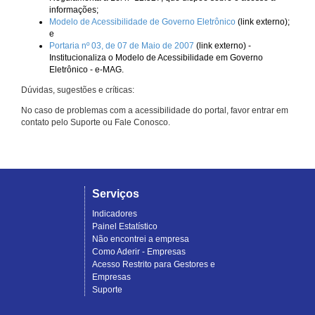
informações;
Modelo de Acessibilidade de Governo Eletrônico
(link externo);
e
Portaria nº 03, de 07 de Maio de 2007
(link externo) -
Institucionaliza o Modelo de Acessibilidade em Governo
Eletrônico - e-MAG.
Dúvidas, sugestões e críticas:
No caso de problemas com a acessibilidade do portal, favor entrar em
contato pelo Suporte ou Fale Conosco.
Serviços
Indicadores
Painel Estatístico
Não encontrei a empresa
Como Aderir - Empresas
Acesso Restrito para Gestores e
Empresas
Suporte