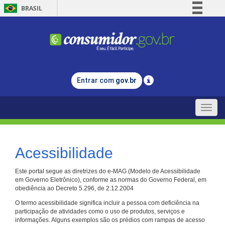
BRASIL
Simplifique!
Comunica BR
Participe
Acesso à informação
Entrar com
gov.br
Legislação
Canais
Toggle
naviga
Acessibilidade
Este portal segue as diretrizes do e-MAG (Modelo de Acessibilidade
em Governo Eletrônico), conforme as normas do Governo Federal, em
obediência ao Decreto 5.296, de 2.12.2004
O termo acessibilidade significa incluir a pessoa com deficiência na
participação de atividades como o uso de produtos, serviços e
informações. Alguns exemplos são os prédios com rampas de acesso