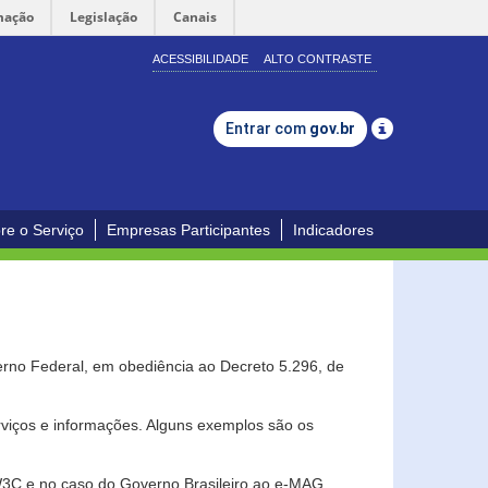
mação
Legislação
Canais
ACESSIBILIDADE
ALTO CONTRASTE
Entrar com
gov.br
re o Serviço
Empresas Participantes
Indicadores
erno Federal, em obediência ao Decreto 5.296, de
erviços e informações. Alguns exemplos são os
 W3C e no caso do Governo Brasileiro ao e-MAG