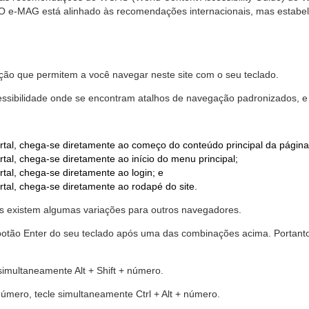
. O e-MAG está alinhado às recomendações internacionais, mas estab
ão que permitem a você navegar neste site com o seu teclado.
cessibilidade onde se encontram atalhos de navegação padronizados, e 
rtal, chega-se diretamente ao começo do conteúdo principal da página
tal, chega-se diretamente ao início do menu principal;
tal, chega-se diretamente ao login; e
rtal, chega-se diretamente ao rodapé do site.
 existem algumas variações para outros navegadores.
r o botão Enter do seu teclado após uma das combinações acima. Portan
 simultaneamente Alt + Shift + número.
número, tecle simultaneamente Ctrl + Alt + número.