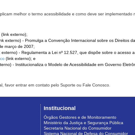
xplicam melhor o termo acessibilidade e como deve ser implementado no
(link externo);
ink externo) - Promulga a Convenção Internacional sobre os Direitos d
de março de 2007;
k externo) - Regulamenta a Lei nº 12.527, que dispõe sobre o acesso 
ico
(link externo); e
xterno) - Institucionaliza o Modelo de Acessibilidade em Governo Eletr
l, favor entrar em contato pelo Suporte ou Fale Conosco.
Institucional
Órgãos Gestores e de Monitoramento
Ministério da Justiça e Segurança Pública
Secretaria Nacional do Consumidor
Sistema Nacional de Defesa do Consumidor