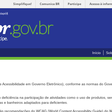
Simplifique!
Comunica BR
Participe
Acesso à infor
odapé
4
Início
Sob
de Acessibilidade em Governo Eletrônico), conforme as normas do Gov
om deficiência na participação de atividades como o uso de produtos, s
s e banheiros adaptados para deficientes.
nte às recomendações do WCAG (World Content Accessibility Guide) do