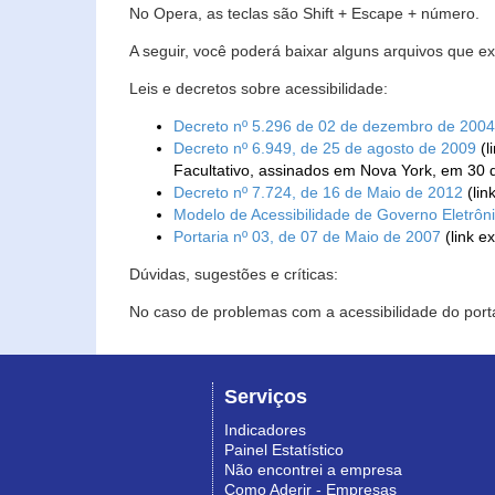
No Opera, as teclas são Shift + Escape + número.
A seguir, você poderá baixar alguns arquivos que e
Leis e decretos sobre acessibilidade:
Decreto nº 5.296 de 02 de dezembro de 2004
Decreto nº 6.949, de 25 de agosto de 2009
(l
Facultativo, assinados em Nova York, em 30 
Decreto nº 7.724, de 16 de Maio de 2012
(lin
Modelo de Acessibilidade de Governo Eletrôn
Portaria nº 03, de 07 de Maio de 2007
(link e
Dúvidas, sugestões e críticas:
No caso de problemas com a acessibilidade do porta
Serviços
Indicadores
Painel Estatístico
Não encontrei a empresa
Como Aderir - Empresas