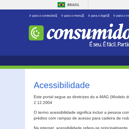
BRASIL
Ir para o conteúdo
1
Ir para o menu
2
Ir para o login
3
Ir para o r
Acessibilidade
Este portal segue as diretrizes do e-MAG (Modelo 
2.12.2004
O termo acessibilidade significa incluir a pessoa c
prédios com rampas de acesso para cadeira de roda
Na internet, acessibilidade refere-se principalme