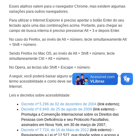
Esses atalhos valem para o navegador Chrome, mas existem algumas
variações para outros navegadores.
Para utilizar o Internet Explorer é preciso apertar o botão Enter do seu
teclado após uma das combinações acima. Portanto, para chegar ao
campo de busca interna é preciso pressionar Alt + 3 e depois Enter.
No caso do Firefox, ao invés de Alt + número, tecle simultaneamente Alt
+ Shift + número.
Sendo Firefox no Mac OS, ao invés de Alt + Shift + número, tecle
simultaneamente Ctrl + Alt + número.
No Opera, as teclas são Shift + Escape + número.
A seguir, você poderá baixar alguns arquivos que explicam melhor o
termo acessibilidade e como deve ser implementado nos sites da
Internet.
Leis e decretos sobre acessibilidade:
Decreto nº 5.296 de 02 de dezembro de 2004
(link externo);
Decreto nº 6.949, de 25 de agosto de 2009
(link externo) -
Promulga a Convenção Internacional sobre os Direitos das
Pessoas com Deficiência e seu Protocolo Facultativo,
assinados em Nova York, em 30 de março de 2007;
Decreto nº 7.724, de 16 de Maio de 2012
(link externo) -
Regulamenta a Lei nº 12.527, que dispõe sobre o acesso a