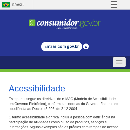
BRASIL
Simplifique!
Comunica BR
Participe
Acesso à informação
Entrar com
gov.br
Legislação
Canais
Toggle
naviga
Acessibilidade
Este portal segue as diretrizes do e-MAG (Modelo de Acessibilidade
em Governo Eletrônico), conforme as normas do Governo Federal, em
obediência ao Decreto 5.296, de 2.12.2004
O termo acessibilidade significa incluir a pessoa com deficiência na
participação de atividades como o uso de produtos, serviços e
informações. Alguns exemplos são os prédios com rampas de acesso