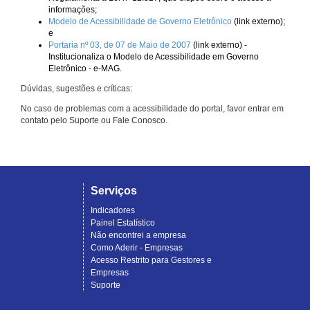
informações;
Modelo de Acessibilidade de Governo Eletrônico
(link externo);
e
Portaria nº 03, de 07 de Maio de 2007
(link externo) -
Institucionaliza o Modelo de Acessibilidade em Governo
Eletrônico - e-MAG.
Dúvidas, sugestões e críticas:
No caso de problemas com a acessibilidade do portal, favor entrar em
contato pelo Suporte ou Fale Conosco.
Serviços
Indicadores
Painel Estatístico
Não encontrei a empresa
Como Aderir - Empresas
Acesso Restrito para Gestores e
Empresas
Suporte