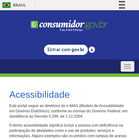
BRASIL
Simplifique!
Comunica BR
Participe
Acesso à informação
Entrar com
gov.br
Legislação
Canais
Toggle
naviga
Acessibilidade
Este portal segue as diretrizes do e-MAG (Modelo de Acessibilidade
em Governo Eletrônico), conforme as normas do Governo Federal, em
obediência ao Decreto 5.296, de 2.12.2004
O termo acessibilidade significa incluir a pessoa com deficiência na
participação de atividades como o uso de produtos, serviços e
informações. Alguns exemplos são os prédios com rampas de acesso