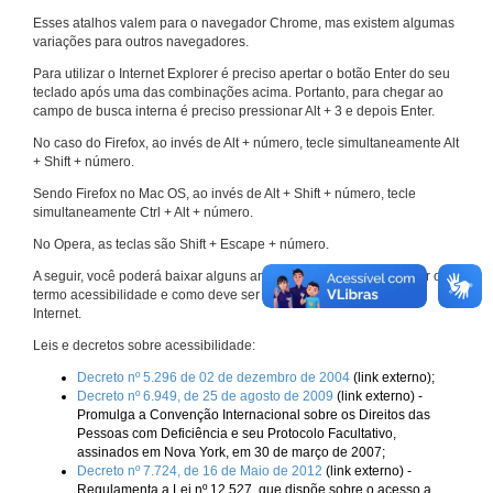
Esses atalhos valem para o navegador Chrome, mas existem algumas
variações para outros navegadores.
Para utilizar o Internet Explorer é preciso apertar o botão Enter do seu
teclado após uma das combinações acima. Portanto, para chegar ao
campo de busca interna é preciso pressionar Alt + 3 e depois Enter.
No caso do Firefox, ao invés de Alt + número, tecle simultaneamente Alt
+ Shift + número.
Sendo Firefox no Mac OS, ao invés de Alt + Shift + número, tecle
simultaneamente Ctrl + Alt + número.
No Opera, as teclas são Shift + Escape + número.
A seguir, você poderá baixar alguns arquivos que explicam melhor o
termo acessibilidade e como deve ser implementado nos sites da
Internet.
Leis e decretos sobre acessibilidade:
Decreto nº 5.296 de 02 de dezembro de 2004
(link externo);
Decreto nº 6.949, de 25 de agosto de 2009
(link externo) -
Promulga a Convenção Internacional sobre os Direitos das
Pessoas com Deficiência e seu Protocolo Facultativo,
assinados em Nova York, em 30 de março de 2007;
Decreto nº 7.724, de 16 de Maio de 2012
(link externo) -
Regulamenta a Lei nº 12.527, que dispõe sobre o acesso a