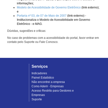
informações;
Modelo de Acessibilidade de Governo Eletrônico
(link externo);
e
Portaria nº 03, de 07 de Maio de 2007
(link externo) -
Institucionaliza o Modelo de Acessibilidade em Governo
Eletrônico - e-MAG.
Dúvidas, sugestões e críticas:
No caso de problemas com a acessibilidade do portal, favor entrar em
contato pelo Suporte ou Fale Conosco.
Serviços
Indicadores
Painel Estatístico
Não encontrei a empresa
Como Aderir - Empresas
Acesso Restrito para Gestores e
Empresas
Suporte