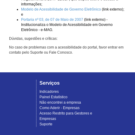
informações;
Modelo de Acessibilidade de Governo Eletrônico
(link externo);
e
Portaria nº 03, de 07 de Maio de 2007
(link externo) -
Institucionaliza o Modelo de Acessibilidade em Governo
Eletrônico - e-MAG.
Dúvidas, sugestões e críticas:
No caso de problemas com a acessibilidade do portal, favor entrar em
contato pelo Suporte ou Fale Conosco.
Serviços
Indicadores
Painel Estatístico
Não encontrei a empresa
Como Aderir - Empresas
Acesso Restrito para Gestores e
Empresas
Suporte