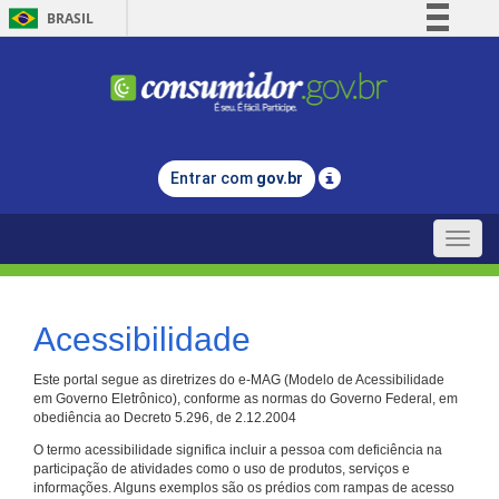
BRASIL
Simplifique!
Comunica BR
Participe
Acesso à informação
Entrar com
gov.br
Legislação
Canais
Toggle
naviga
Acessibilidade
Este portal segue as diretrizes do e-MAG (Modelo de Acessibilidade
em Governo Eletrônico), conforme as normas do Governo Federal, em
obediência ao Decreto 5.296, de 2.12.2004
O termo acessibilidade significa incluir a pessoa com deficiência na
participação de atividades como o uso de produtos, serviços e
informações. Alguns exemplos são os prédios com rampas de acesso