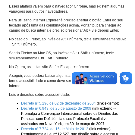
Esses atalhos valem para o navegador Chrome, mas existem algumas
variações para outros navegadores.
Para utilizar o Internet Explorer é preciso apertar o botão Enter do seu
teclado após uma das combinações acima. Portanto, para chegar ao
campo de busca interna é preciso pressionar Alt + 3 e depois Enter.
No caso do Firefox, ao invés de Alt + número, tecle simultaneamente Alt
+ Shift + número.
Sendo Firefox no Mac OS, ao invés de Alt + Shift + número, tecle
simultaneamente Ctrl + Alt + número.
No Opera, as teclas são Shift + Escape + número.
A seguir, você poderá baixar alguns arquivos que explicam melhor o
termo acessibilidade e como deve ser implementado nos sites da
Internet.
Leis e decretos sobre acessibilidade:
Decreto nº 5.296 de 02 de dezembro de 2004
(link externo);
Decreto nº 6.949, de 25 de agosto de 2009
(link externo) -
Promulga a Convenção Internacional sobre os Direitos das
Pessoas com Deficiência e seu Protocolo Facultativo,
assinados em Nova York, em 30 de março de 2007;
Decreto nº 7.724, de 16 de Maio de 2012
(link externo) -
Regulamenta a Lei nº 12.527, que dispõe sobre o acesso a