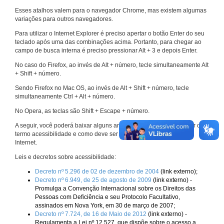
Esses atalhos valem para o navegador Chrome, mas existem algumas
variações para outros navegadores.
Para utilizar o Internet Explorer é preciso apertar o botão Enter do seu
teclado após uma das combinações acima. Portanto, para chegar ao
campo de busca interna é preciso pressionar Alt + 3 e depois Enter.
No caso do Firefox, ao invés de Alt + número, tecle simultaneamente Alt
+ Shift + número.
Sendo Firefox no Mac OS, ao invés de Alt + Shift + número, tecle
simultaneamente Ctrl + Alt + número.
No Opera, as teclas são Shift + Escape + número.
A seguir, você poderá baixar alguns arquivos que explicam melhor o
termo acessibilidade e como deve ser implementado nos sites da
Internet.
Leis e decretos sobre acessibilidade:
Decreto nº 5.296 de 02 de dezembro de 2004
(link externo);
Decreto nº 6.949, de 25 de agosto de 2009
(link externo) -
Promulga a Convenção Internacional sobre os Direitos das
Pessoas com Deficiência e seu Protocolo Facultativo,
assinados em Nova York, em 30 de março de 2007;
Decreto nº 7.724, de 16 de Maio de 2012
(link externo) -
Regulamenta a Lei nº 12.527, que dispõe sobre o acesso a