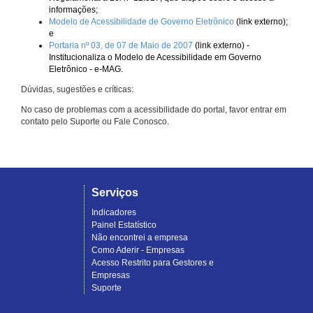
informações;
Modelo de Acessibilidade de Governo Eletrônico
(link externo);
e
Portaria nº 03, de 07 de Maio de 2007
(link externo) -
Institucionaliza o Modelo de Acessibilidade em Governo
Eletrônico - e-MAG.
Dúvidas, sugestões e críticas:
No caso de problemas com a acessibilidade do portal, favor entrar em
contato pelo Suporte ou Fale Conosco.
Serviços
Indicadores
Painel Estatístico
Não encontrei a empresa
Como Aderir - Empresas
Acesso Restrito para Gestores e
Empresas
Suporte