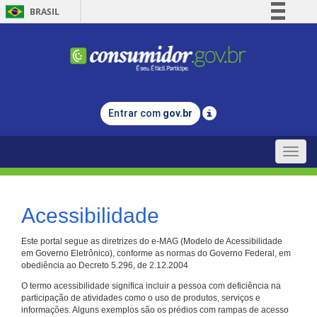
BRASIL
Simplifique!
Comunica BR
Participe
Acesso à informação
Entrar com
gov.br
Legislação
Canais
Toggle
naviga
Acessibilidade
Este portal segue as diretrizes do e-MAG (Modelo de Acessibilidade
em Governo Eletrônico), conforme as normas do Governo Federal, em
obediência ao Decreto 5.296, de 2.12.2004
O termo acessibilidade significa incluir a pessoa com deficiência na
participação de atividades como o uso de produtos, serviços e
informações. Alguns exemplos são os prédios com rampas de acesso