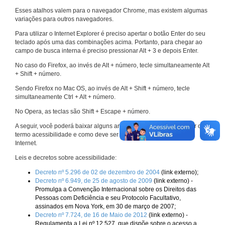
Esses atalhos valem para o navegador Chrome, mas existem algumas
variações para outros navegadores.
Para utilizar o Internet Explorer é preciso apertar o botão Enter do seu
teclado após uma das combinações acima. Portanto, para chegar ao
campo de busca interna é preciso pressionar Alt + 3 e depois Enter.
No caso do Firefox, ao invés de Alt + número, tecle simultaneamente Alt
+ Shift + número.
Sendo Firefox no Mac OS, ao invés de Alt + Shift + número, tecle
simultaneamente Ctrl + Alt + número.
No Opera, as teclas são Shift + Escape + número.
A seguir, você poderá baixar alguns arquivos que explicam melhor o
termo acessibilidade e como deve ser implementado nos sites da
Internet.
Leis e decretos sobre acessibilidade:
Decreto nº 5.296 de 02 de dezembro de 2004
(link externo);
Decreto nº 6.949, de 25 de agosto de 2009
(link externo) -
Promulga a Convenção Internacional sobre os Direitos das
Pessoas com Deficiência e seu Protocolo Facultativo,
assinados em Nova York, em 30 de março de 2007;
Decreto nº 7.724, de 16 de Maio de 2012
(link externo) -
Regulamenta a Lei nº 12.527, que dispõe sobre o acesso a