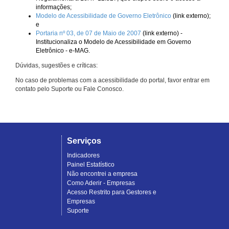
informações;
Modelo de Acessibilidade de Governo Eletrônico
(link externo);
e
Portaria nº 03, de 07 de Maio de 2007
(link externo) -
Institucionaliza o Modelo de Acessibilidade em Governo
Eletrônico - e-MAG.
Dúvidas, sugestões e críticas:
No caso de problemas com a acessibilidade do portal, favor entrar em
contato pelo Suporte ou Fale Conosco.
Serviços
Indicadores
Painel Estatístico
Não encontrei a empresa
Como Aderir - Empresas
Acesso Restrito para Gestores e
Empresas
Suporte