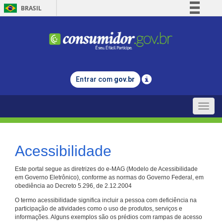
BRASIL
Simplifique!
Comunica BR
Participe
Acesso à informação
Entrar com
gov.br
Legislação
Canais
Toggle
naviga
Acessibilidade
Este portal segue as diretrizes do e-MAG (Modelo de Acessibilidade
em Governo Eletrônico), conforme as normas do Governo Federal, em
obediência ao Decreto 5.296, de 2.12.2004
O termo acessibilidade significa incluir a pessoa com deficiência na
participação de atividades como o uso de produtos, serviços e
informações. Alguns exemplos são os prédios com rampas de acesso