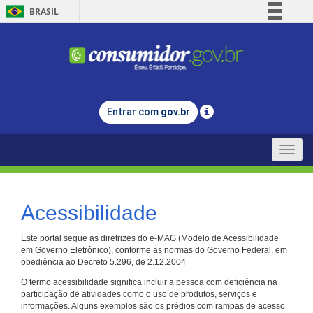
BRASIL
Simplifique!
Comunica BR
Participe
Acesso à informação
Entrar com
gov.br
Legislação
Canais
Toggle
naviga
Acessibilidade
Este portal segue as diretrizes do e-MAG (Modelo de Acessibilidade
em Governo Eletrônico), conforme as normas do Governo Federal, em
obediência ao Decreto 5.296, de 2.12.2004
O termo acessibilidade significa incluir a pessoa com deficiência na
participação de atividades como o uso de produtos, serviços e
informações. Alguns exemplos são os prédios com rampas de acesso