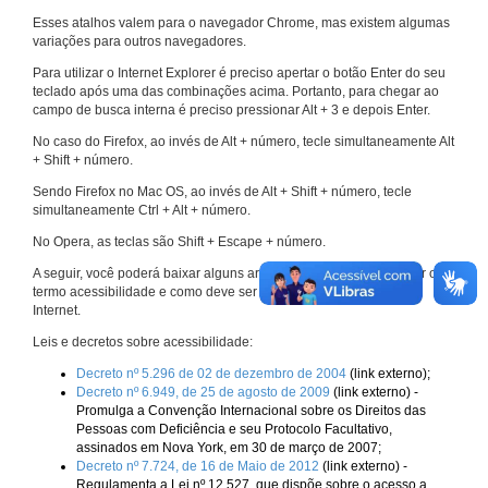
Esses atalhos valem para o navegador Chrome, mas existem algumas
variações para outros navegadores.
Para utilizar o Internet Explorer é preciso apertar o botão Enter do seu
teclado após uma das combinações acima. Portanto, para chegar ao
campo de busca interna é preciso pressionar Alt + 3 e depois Enter.
No caso do Firefox, ao invés de Alt + número, tecle simultaneamente Alt
+ Shift + número.
Sendo Firefox no Mac OS, ao invés de Alt + Shift + número, tecle
simultaneamente Ctrl + Alt + número.
No Opera, as teclas são Shift + Escape + número.
A seguir, você poderá baixar alguns arquivos que explicam melhor o
termo acessibilidade e como deve ser implementado nos sites da
Internet.
Leis e decretos sobre acessibilidade:
Decreto nº 5.296 de 02 de dezembro de 2004
(link externo);
Decreto nº 6.949, de 25 de agosto de 2009
(link externo) -
Promulga a Convenção Internacional sobre os Direitos das
Pessoas com Deficiência e seu Protocolo Facultativo,
assinados em Nova York, em 30 de março de 2007;
Decreto nº 7.724, de 16 de Maio de 2012
(link externo) -
Regulamenta a Lei nº 12.527, que dispõe sobre o acesso a