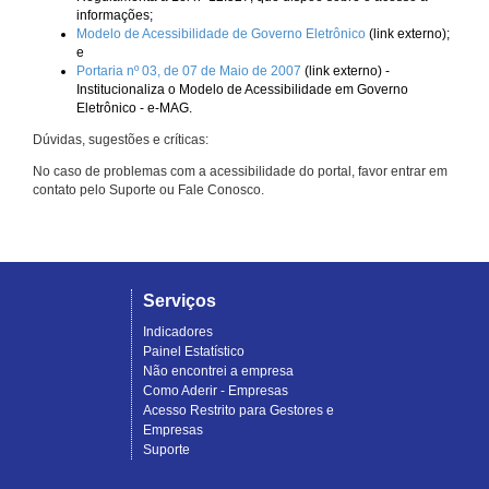
informações;
Modelo de Acessibilidade de Governo Eletrônico
(link externo);
e
Portaria nº 03, de 07 de Maio de 2007
(link externo) -
Institucionaliza o Modelo de Acessibilidade em Governo
Eletrônico - e-MAG.
Dúvidas, sugestões e críticas:
No caso de problemas com a acessibilidade do portal, favor entrar em
contato pelo Suporte ou Fale Conosco.
Serviços
Indicadores
Painel Estatístico
Não encontrei a empresa
Como Aderir - Empresas
Acesso Restrito para Gestores e
Empresas
Suporte