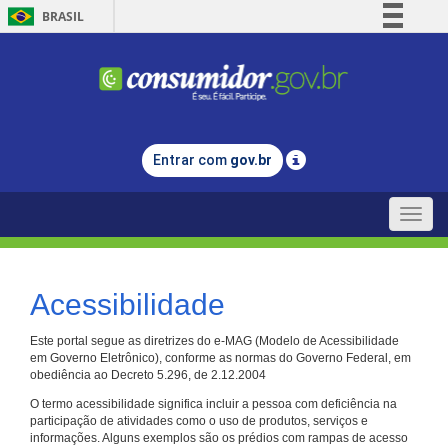
BRASIL
Simplifique!
Comunica BR
Participe
Acesso à informação
Entrar com
gov.br
Legislação
Canais
Toggle
naviga
Acessibilidade
Este portal segue as diretrizes do e-MAG (Modelo de Acessibilidade
em Governo Eletrônico), conforme as normas do Governo Federal, em
obediência ao Decreto 5.296, de 2.12.2004
O termo acessibilidade significa incluir a pessoa com deficiência na
participação de atividades como o uso de produtos, serviços e
informações. Alguns exemplos são os prédios com rampas de acesso