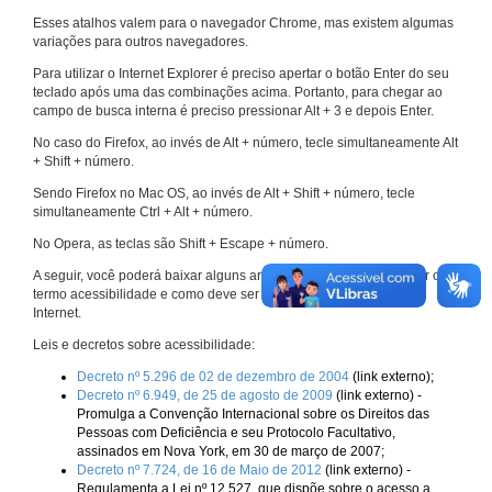
Esses atalhos valem para o navegador Chrome, mas existem algumas
variações para outros navegadores.
Para utilizar o Internet Explorer é preciso apertar o botão Enter do seu
teclado após uma das combinações acima. Portanto, para chegar ao
campo de busca interna é preciso pressionar Alt + 3 e depois Enter.
No caso do Firefox, ao invés de Alt + número, tecle simultaneamente Alt
+ Shift + número.
Sendo Firefox no Mac OS, ao invés de Alt + Shift + número, tecle
simultaneamente Ctrl + Alt + número.
No Opera, as teclas são Shift + Escape + número.
A seguir, você poderá baixar alguns arquivos que explicam melhor o
termo acessibilidade e como deve ser implementado nos sites da
Internet.
Leis e decretos sobre acessibilidade:
Decreto nº 5.296 de 02 de dezembro de 2004
(link externo);
Decreto nº 6.949, de 25 de agosto de 2009
(link externo) -
Promulga a Convenção Internacional sobre os Direitos das
Pessoas com Deficiência e seu Protocolo Facultativo,
assinados em Nova York, em 30 de março de 2007;
Decreto nº 7.724, de 16 de Maio de 2012
(link externo) -
Regulamenta a Lei nº 12.527, que dispõe sobre o acesso a