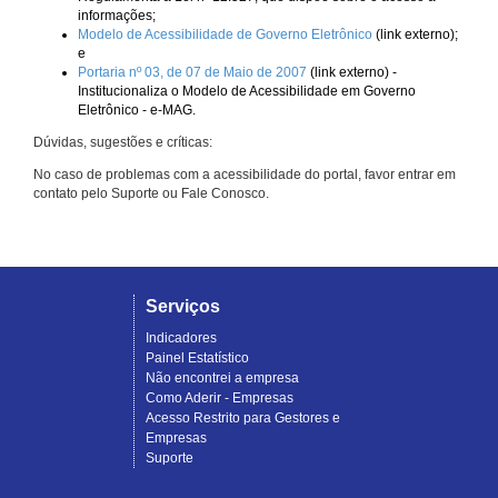
informações;
Modelo de Acessibilidade de Governo Eletrônico
(link externo);
e
Portaria nº 03, de 07 de Maio de 2007
(link externo) -
Institucionaliza o Modelo de Acessibilidade em Governo
Eletrônico - e-MAG.
Dúvidas, sugestões e críticas:
No caso de problemas com a acessibilidade do portal, favor entrar em
contato pelo Suporte ou Fale Conosco.
Serviços
Indicadores
Painel Estatístico
Não encontrei a empresa
Como Aderir - Empresas
Acesso Restrito para Gestores e
Empresas
Suporte