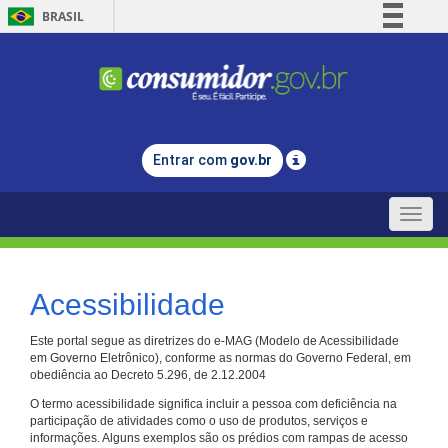
BRASIL
Simplifique!
Comunica BR
Participe
Acesso à informação
Entrar com
gov.br
Legislação
Canais
Toggle
naviga
Acessibilidade
Este portal segue as diretrizes do e-MAG (Modelo de Acessibilidade
em Governo Eletrônico), conforme as normas do Governo Federal, em
obediência ao Decreto 5.296, de 2.12.2004
O termo acessibilidade significa incluir a pessoa com deficiência na
participação de atividades como o uso de produtos, serviços e
informações. Alguns exemplos são os prédios com rampas de acesso