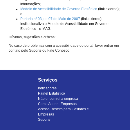
informações;
Modelo de Acessibilidade de Governo Eletrônico
(link externo);
e
Portaria nº 03, de 07 de Maio de 2007
(link externo) -
Institucionaliza o Modelo de Acessibilidade em Governo
Eletrônico - e-MAG.
Dúvidas, sugestões e críticas:
No caso de problemas com a acessibilidade do portal, favor entrar em
contato pelo Suporte ou Fale Conosco.
Serviços
Indicadores
Painel Estatístico
Não encontrei a empresa
Como Aderir - Empresas
Acesso Restrito para Gestores e
Empresas
Suporte