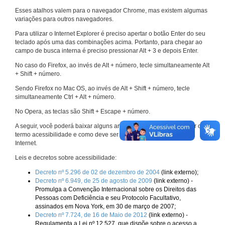
Esses atalhos valem para o navegador Chrome, mas existem algumas
variações para outros navegadores.
Para utilizar o Internet Explorer é preciso apertar o botão Enter do seu
teclado após uma das combinações acima. Portanto, para chegar ao
campo de busca interna é preciso pressionar Alt + 3 e depois Enter.
No caso do Firefox, ao invés de Alt + número, tecle simultaneamente Alt
+ Shift + número.
Sendo Firefox no Mac OS, ao invés de Alt + Shift + número, tecle
simultaneamente Ctrl + Alt + número.
No Opera, as teclas são Shift + Escape + número.
A seguir, você poderá baixar alguns arquivos que explicam melhor o
termo acessibilidade e como deve ser implementado nos sites da
Internet.
Leis e decretos sobre acessibilidade:
Decreto nº 5.296 de 02 de dezembro de 2004
(link externo);
Decreto nº 6.949, de 25 de agosto de 2009
(link externo) -
Promulga a Convenção Internacional sobre os Direitos das
Pessoas com Deficiência e seu Protocolo Facultativo,
assinados em Nova York, em 30 de março de 2007;
Decreto nº 7.724, de 16 de Maio de 2012
(link externo) -
Regulamenta a Lei nº 12.527, que dispõe sobre o acesso a