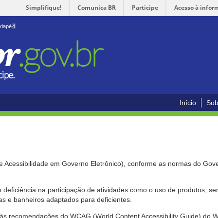
Simplifique!
Comunica BR
Participe
Acesso à infor
odapé
4
Início
Sob
de Acessibilidade em Governo Eletrônico), conforme as normas do Gov
om deficiência na participação de atividades como o uso de produtos, s
s e banheiros adaptados para deficientes.
nte às recomendações do WCAG (World Content Accessibility Guide) do