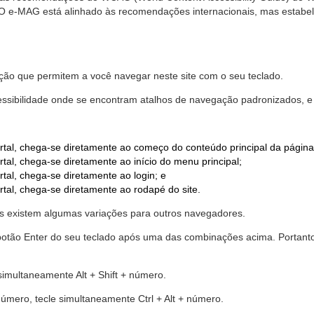
. O e-MAG está alinhado às recomendações internacionais, mas estab
ão que permitem a você navegar neste site com o seu teclado.
cessibilidade onde se encontram atalhos de navegação padronizados, e 
rtal, chega-se diretamente ao começo do conteúdo principal da página
tal, chega-se diretamente ao início do menu principal;
tal, chega-se diretamente ao login; e
rtal, chega-se diretamente ao rodapé do site.
 existem algumas variações para outros navegadores.
r o botão Enter do seu teclado após uma das combinações acima. Portan
 simultaneamente Alt + Shift + número.
número, tecle simultaneamente Ctrl + Alt + número.