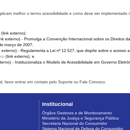
xplicam melhor o termo acessibilidade e como deve ser implementado no
(link externo);
ink externo) - Promulga a Convenção Internacional sobre os Direitos d
de março de 2007;
k externo) - Regulamenta a Lei nº 12.527, que dispõe sobre o acesso 
ico
(link externo); e
xterno) - Institucionaliza o Modelo de Acessibilidade em Governo Eletr
l, favor entrar em contato pelo Suporte ou Fale Conosco.
Institucional
Órgãos Gestores e de Monitoramento
Ministério da Justiça e Segurança Pública
Secretaria Nacional do Consumidor
Sistema Nacional de Defesa do Consumidor