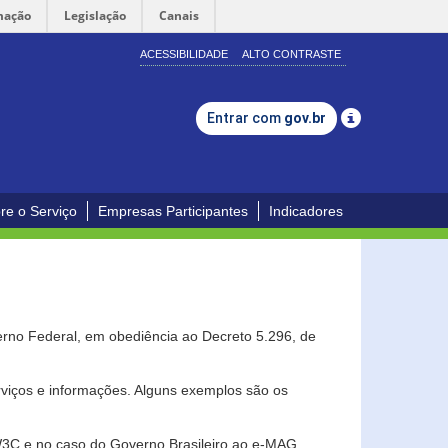
mação
Legislação
Canais
ACESSIBILIDADE
ALTO CONTRASTE
Entrar com
gov.br
re o Serviço
Empresas Participantes
Indicadores
erno Federal, em obediência ao Decreto 5.296, de
erviços e informações. Alguns exemplos são os
 W3C e no caso do Governo Brasileiro ao e-MAG