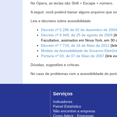
No Opera, as teclas são Shift + Escape + número.
A seguir, você poderá baixar alguns arquivos que e
Leis e decretos sobre acessibilidade:
Decreto nº 5.296 de 02 de dezembro de 2004
Decreto nº 6.949, de 25 de agosto de 2009
(l
Facultativo, assinados em Nova York, em 30 
Decreto nº 7.724, de 16 de Maio de 2012
(lin
Modelo de Acessibilidade de Governo Eletrôn
Portaria nº 03, de 07 de Maio de 2007
(link e
Dúvidas, sugestões e críticas:
No caso de problemas com a acessibilidade do porta
Serviços
Indicadores
Painel Estatístico
Não encontrei a empresa
Como Aderir - Empresas