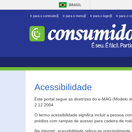
BRASIL
Ir para o conteúdo
1
Ir para o menu
2
Ir para o login
3
Ir para o r
Acessibilidade
Este portal segue as diretrizes do e-MAG (Modelo 
2.12.2004
O termo acessibilidade significa incluir a pessoa c
prédios com rampas de acesso para cadeira de roda
Na internet, acessibilidade refere-se principalme