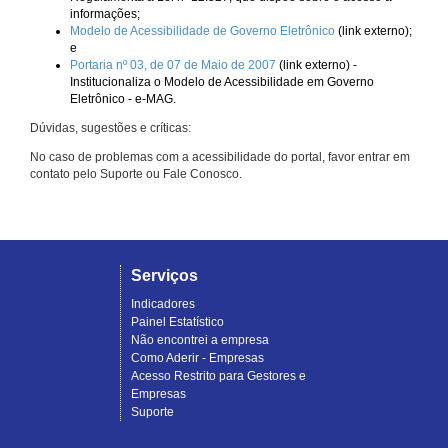
informações;
Modelo de Acessibilidade de Governo Eletrônico
(link externo);
e
Portaria nº 03, de 07 de Maio de 2007
(link externo) -
Institucionaliza o Modelo de Acessibilidade em Governo
Eletrônico - e-MAG.
Dúvidas, sugestões e críticas:
No caso de problemas com a acessibilidade do portal, favor entrar em
contato pelo Suporte ou Fale Conosco.
Serviços
Indicadores
Painel Estatístico
Não encontrei a empresa
Como Aderir - Empresas
Acesso Restrito para Gestores e
Empresas
Suporte