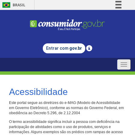
BRASIL
Simplifique!
Comunica BR
Participe
Acesso à informação
Entrar com
gov.br
Legislação
Canais
Toggle
naviga
Acessibilidade
Este portal segue as diretrizes do e-MAG (Modelo de Acessibilidade
em Governo Eletrônico), conforme as normas do Governo Federal, em
obediência ao Decreto 5.296, de 2.12.2004
O termo acessibilidade significa incluir a pessoa com deficiência na
participação de atividades como o uso de produtos, serviços e
informações. Alguns exemplos são os prédios com rampas de acesso