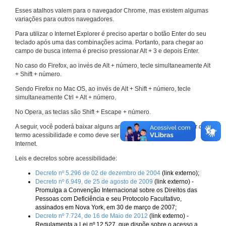
Esses atalhos valem para o navegador Chrome, mas existem algumas
variações para outros navegadores.
Para utilizar o Internet Explorer é preciso apertar o botão Enter do seu
teclado após uma das combinações acima. Portanto, para chegar ao
campo de busca interna é preciso pressionar Alt + 3 e depois Enter.
No caso do Firefox, ao invés de Alt + número, tecle simultaneamente Alt
+ Shift + número.
Sendo Firefox no Mac OS, ao invés de Alt + Shift + número, tecle
simultaneamente Ctrl + Alt + número.
No Opera, as teclas são Shift + Escape + número.
A seguir, você poderá baixar alguns arquivos que explicam melhor o
termo acessibilidade e como deve ser implementado nos sites da
Internet.
Leis e decretos sobre acessibilidade:
Decreto nº 5.296 de 02 de dezembro de 2004
(link externo);
Decreto nº 6.949, de 25 de agosto de 2009
(link externo) -
Promulga a Convenção Internacional sobre os Direitos das
Pessoas com Deficiência e seu Protocolo Facultativo,
assinados em Nova York, em 30 de março de 2007;
Decreto nº 7.724, de 16 de Maio de 2012
(link externo) -
Regulamenta a Lei nº 12.527, que dispõe sobre o acesso a