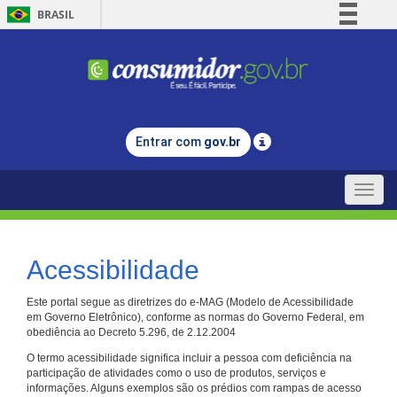
BRASIL
Simplifique!
Comunica BR
Participe
Acesso à informação
Entrar com
gov.br
Legislação
Canais
Toggle
naviga
Acessibilidade
Este portal segue as diretrizes do e-MAG (Modelo de Acessibilidade
em Governo Eletrônico), conforme as normas do Governo Federal, em
obediência ao Decreto 5.296, de 2.12.2004
O termo acessibilidade significa incluir a pessoa com deficiência na
participação de atividades como o uso de produtos, serviços e
informações. Alguns exemplos são os prédios com rampas de acesso