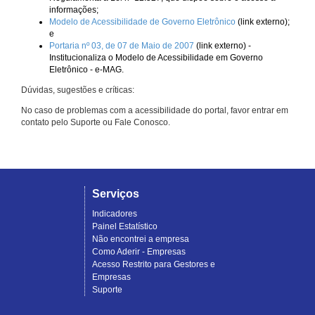
informações;
Modelo de Acessibilidade de Governo Eletrônico
(link externo);
e
Portaria nº 03, de 07 de Maio de 2007
(link externo) -
Institucionaliza o Modelo de Acessibilidade em Governo
Eletrônico - e-MAG.
Dúvidas, sugestões e críticas:
No caso de problemas com a acessibilidade do portal, favor entrar em
contato pelo Suporte ou Fale Conosco.
Serviços
Indicadores
Painel Estatístico
Não encontrei a empresa
Como Aderir - Empresas
Acesso Restrito para Gestores e
Empresas
Suporte