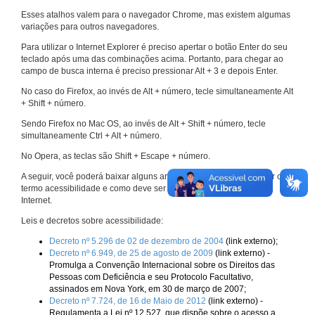
Esses atalhos valem para o navegador Chrome, mas existem algumas
variações para outros navegadores.
Para utilizar o Internet Explorer é preciso apertar o botão Enter do seu
teclado após uma das combinações acima. Portanto, para chegar ao
campo de busca interna é preciso pressionar Alt + 3 e depois Enter.
No caso do Firefox, ao invés de Alt + número, tecle simultaneamente Alt
+ Shift + número.
Sendo Firefox no Mac OS, ao invés de Alt + Shift + número, tecle
simultaneamente Ctrl + Alt + número.
No Opera, as teclas são Shift + Escape + número.
A seguir, você poderá baixar alguns arquivos que explicam melhor o
termo acessibilidade e como deve ser implementado nos sites da
Internet.
Leis e decretos sobre acessibilidade:
Decreto nº 5.296 de 02 de dezembro de 2004
(link externo);
Decreto nº 6.949, de 25 de agosto de 2009
(link externo) -
Promulga a Convenção Internacional sobre os Direitos das
Pessoas com Deficiência e seu Protocolo Facultativo,
assinados em Nova York, em 30 de março de 2007;
Decreto nº 7.724, de 16 de Maio de 2012
(link externo) -
Regulamenta a Lei nº 12.527, que dispõe sobre o acesso a