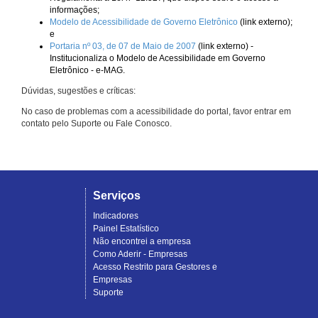
informações;
Modelo de Acessibilidade de Governo Eletrônico
(link externo);
e
Portaria nº 03, de 07 de Maio de 2007
(link externo) -
Institucionaliza o Modelo de Acessibilidade em Governo
Eletrônico - e-MAG.
Dúvidas, sugestões e críticas:
No caso de problemas com a acessibilidade do portal, favor entrar em
contato pelo Suporte ou Fale Conosco.
Serviços
Indicadores
Painel Estatístico
Não encontrei a empresa
Como Aderir - Empresas
Acesso Restrito para Gestores e
Empresas
Suporte