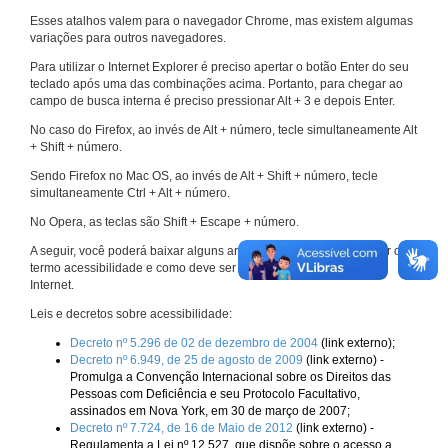
Esses atalhos valem para o navegador Chrome, mas existem algumas
variações para outros navegadores.
Para utilizar o Internet Explorer é preciso apertar o botão Enter do seu
teclado após uma das combinações acima. Portanto, para chegar ao
campo de busca interna é preciso pressionar Alt + 3 e depois Enter.
No caso do Firefox, ao invés de Alt + número, tecle simultaneamente Alt
+ Shift + número.
Sendo Firefox no Mac OS, ao invés de Alt + Shift + número, tecle
simultaneamente Ctrl + Alt + número.
No Opera, as teclas são Shift + Escape + número.
A seguir, você poderá baixar alguns arquivos que explicam melhor o
termo acessibilidade e como deve ser implementado nos sites da
Internet.
Leis e decretos sobre acessibilidade:
Decreto nº 5.296 de 02 de dezembro de 2004
(link externo);
Decreto nº 6.949, de 25 de agosto de 2009
(link externo) -
Promulga a Convenção Internacional sobre os Direitos das
Pessoas com Deficiência e seu Protocolo Facultativo,
assinados em Nova York, em 30 de março de 2007;
Decreto nº 7.724, de 16 de Maio de 2012
(link externo) -
Regulamenta a Lei nº 12.527, que dispõe sobre o acesso a