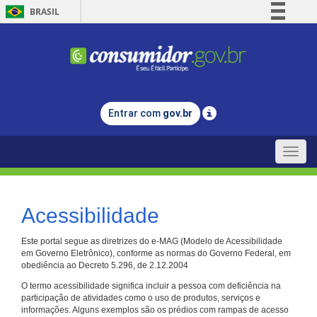
BRASIL
Simplifique!
Comunica BR
Participe
Acesso à informação
Entrar com
gov.br
Legislação
Canais
Toggle
naviga
Acessibilidade
Este portal segue as diretrizes do e-MAG (Modelo de Acessibilidade
em Governo Eletrônico), conforme as normas do Governo Federal, em
obediência ao Decreto 5.296, de 2.12.2004
O termo acessibilidade significa incluir a pessoa com deficiência na
participação de atividades como o uso de produtos, serviços e
informações. Alguns exemplos são os prédios com rampas de acesso