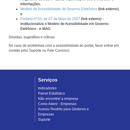
informações;
Modelo de Acessibilidade de Governo Eletrônico
(link externo);
e
Portaria nº 03, de 07 de Maio de 2007
(link externo) -
Institucionaliza o Modelo de Acessibilidade em Governo
Eletrônico - e-MAG.
Dúvidas, sugestões e críticas:
No caso de problemas com a acessibilidade do portal, favor entrar em
contato pelo Suporte ou Fale Conosco.
Serviços
Indicadores
Painel Estatístico
Não encontrei a empresa
Como Aderir - Empresas
Acesso Restrito para Gestores e
Empresas
Suporte