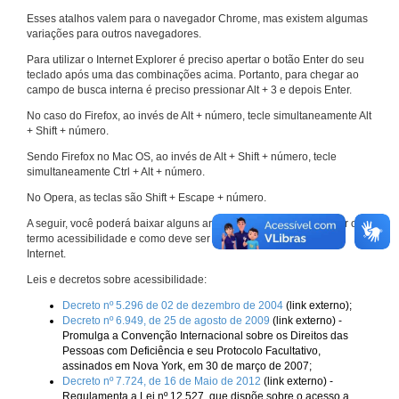
Esses atalhos valem para o navegador Chrome, mas existem algumas
variações para outros navegadores.
Para utilizar o Internet Explorer é preciso apertar o botão Enter do seu
teclado após uma das combinações acima. Portanto, para chegar ao
campo de busca interna é preciso pressionar Alt + 3 e depois Enter.
No caso do Firefox, ao invés de Alt + número, tecle simultaneamente Alt
+ Shift + número.
Sendo Firefox no Mac OS, ao invés de Alt + Shift + número, tecle
simultaneamente Ctrl + Alt + número.
No Opera, as teclas são Shift + Escape + número.
A seguir, você poderá baixar alguns arquivos que explicam melhor o
termo acessibilidade e como deve ser implementado nos sites da
Internet.
Leis e decretos sobre acessibilidade:
Decreto nº 5.296 de 02 de dezembro de 2004
(link externo);
Decreto nº 6.949, de 25 de agosto de 2009
(link externo) -
Promulga a Convenção Internacional sobre os Direitos das
Pessoas com Deficiência e seu Protocolo Facultativo,
assinados em Nova York, em 30 de março de 2007;
Decreto nº 7.724, de 16 de Maio de 2012
(link externo) -
Regulamenta a Lei nº 12.527, que dispõe sobre o acesso a