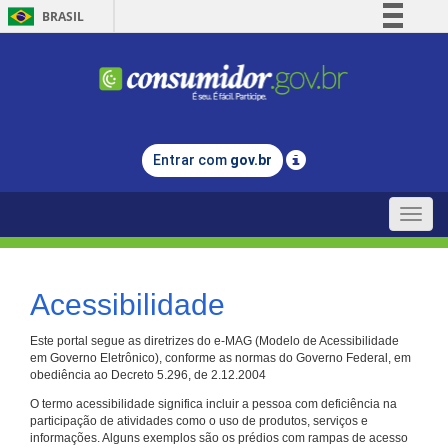
BRASIL
Simplifique!
Comunica BR
Participe
Acesso à informação
Entrar com
gov.br
Legislação
Canais
Toggle
naviga
Acessibilidade
Este portal segue as diretrizes do e-MAG (Modelo de Acessibilidade
em Governo Eletrônico), conforme as normas do Governo Federal, em
obediência ao Decreto 5.296, de 2.12.2004
O termo acessibilidade significa incluir a pessoa com deficiência na
participação de atividades como o uso de produtos, serviços e
informações. Alguns exemplos são os prédios com rampas de acesso