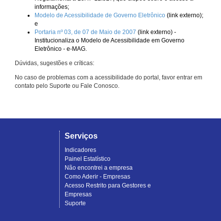
informações;
Modelo de Acessibilidade de Governo Eletrônico
(link externo);
e
Portaria nº 03, de 07 de Maio de 2007
(link externo) -
Institucionaliza o Modelo de Acessibilidade em Governo
Eletrônico - e-MAG.
Dúvidas, sugestões e críticas:
No caso de problemas com a acessibilidade do portal, favor entrar em
contato pelo Suporte ou Fale Conosco.
Serviços
Indicadores
Painel Estatístico
Não encontrei a empresa
Como Aderir - Empresas
Acesso Restrito para Gestores e
Empresas
Suporte