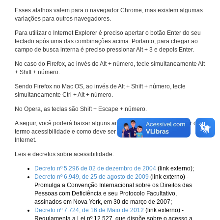
Esses atalhos valem para o navegador Chrome, mas existem algumas
variações para outros navegadores.
Para utilizar o Internet Explorer é preciso apertar o botão Enter do seu
teclado após uma das combinações acima. Portanto, para chegar ao
campo de busca interna é preciso pressionar Alt + 3 e depois Enter.
No caso do Firefox, ao invés de Alt + número, tecle simultaneamente Alt
+ Shift + número.
Sendo Firefox no Mac OS, ao invés de Alt + Shift + número, tecle
simultaneamente Ctrl + Alt + número.
No Opera, as teclas são Shift + Escape + número.
A seguir, você poderá baixar alguns arquivos que explicam melhor o
termo acessibilidade e como deve ser implementado nos sites da
Internet.
Leis e decretos sobre acessibilidade:
Decreto nº 5.296 de 02 de dezembro de 2004
(link externo);
Decreto nº 6.949, de 25 de agosto de 2009
(link externo) -
Promulga a Convenção Internacional sobre os Direitos das
Pessoas com Deficiência e seu Protocolo Facultativo,
assinados em Nova York, em 30 de março de 2007;
Decreto nº 7.724, de 16 de Maio de 2012
(link externo) -
Regulamenta a Lei nº 12.527, que dispõe sobre o acesso a