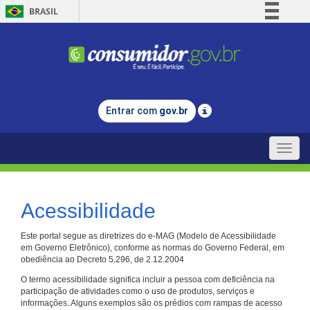
BRASIL
Simplifique!
Comunica BR
Participe
Acesso à informação
Entrar com
gov.br
Legislação
Canais
Toggle
naviga
Acessibilidade
Este portal segue as diretrizes do e-MAG (Modelo de Acessibilidade
em Governo Eletrônico), conforme as normas do Governo Federal, em
obediência ao Decreto 5.296, de 2.12.2004
O termo acessibilidade significa incluir a pessoa com deficiência na
participação de atividades como o uso de produtos, serviços e
informações. Alguns exemplos são os prédios com rampas de acesso