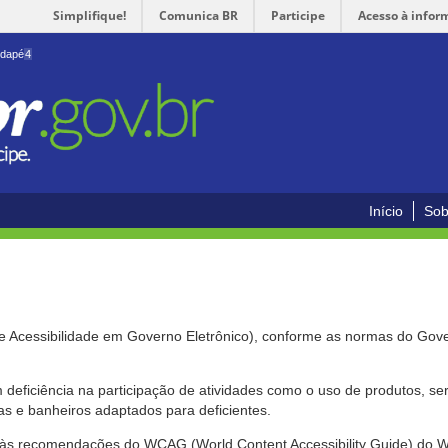
Simplifique!
Comunica BR
Participe
Acesso à infor
odapé
4
Início
Sob
de Acessibilidade em Governo Eletrônico), conforme as normas do Gov
om deficiência na participação de atividades como o uso de produtos, s
s e banheiros adaptados para deficientes.
nte às recomendações do WCAG (World Content Accessibility Guide) do