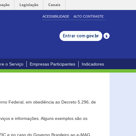
mação
Legislação
Canais
ACESSIBILIDADE
ALTO CONTRASTE
Entrar com
gov.br
re o Serviço
Empresas Participantes
Indicadores
erno Federal, em obediência ao Decreto 5.296, de
erviços e informações. Alguns exemplos são os
 W3C e no caso do Governo Brasileiro ao e-MAG