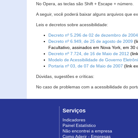
No Opera, as teclas são Shift + Escape + número.
A seguir, você poderá baixar alguns arquivos que e
Leis e decretos sobre acessibilidade:
Decreto nº 5.296 de 02 de dezembro de 2004
Decreto nº 6.949, de 25 de agosto de 2009
(l
Facultativo, assinados em Nova York, em 30 
Decreto nº 7.724, de 16 de Maio de 2012
(lin
Modelo de Acessibilidade de Governo Eletrôn
Portaria nº 03, de 07 de Maio de 2007
(link e
Dúvidas, sugestões e críticas:
No caso de problemas com a acessibilidade do porta
Serviços
Indicadores
Painel Estatístico
Não encontrei a empresa
Como Aderir - Empresas