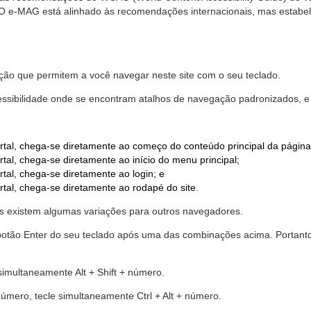
. O e-MAG está alinhado às recomendações internacionais, mas estab
ão que permitem a você navegar neste site com o seu teclado.
cessibilidade onde se encontram atalhos de navegação padronizados, e 
rtal, chega-se diretamente ao começo do conteúdo principal da página
tal, chega-se diretamente ao início do menu principal;
tal, chega-se diretamente ao login; e
rtal, chega-se diretamente ao rodapé do site.
 existem algumas variações para outros navegadores.
r o botão Enter do seu teclado após uma das combinações acima. Portan
 simultaneamente Alt + Shift + número.
número, tecle simultaneamente Ctrl + Alt + número.