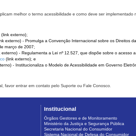
xplicam melhor o termo acessibilidade e como deve ser implementado no
(link externo);
ink externo) - Promulga a Convenção Internacional sobre os Direitos d
de março de 2007;
k externo) - Regulamenta a Lei nº 12.527, que dispõe sobre o acesso 
ico
(link externo); e
xterno) - Institucionaliza o Modelo de Acessibilidade em Governo Eletr
l, favor entrar em contato pelo Suporte ou Fale Conosco.
Institucional
Órgãos Gestores e de Monitoramento
Ministério da Justiça e Segurança Pública
Secretaria Nacional do Consumidor
Sistema Nacional de Defesa do Consumidor