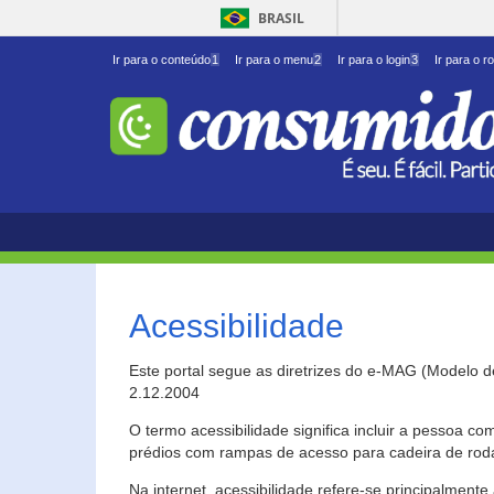
BRASIL
Ir para o conteúdo
1
Ir para o menu
2
Ir para o login
3
Ir para o r
Acessibilidade
Este portal segue as diretrizes do e-MAG (Modelo 
2.12.2004
O termo acessibilidade significa incluir a pessoa c
prédios com rampas de acesso para cadeira de roda
Na internet, acessibilidade refere-se principalme