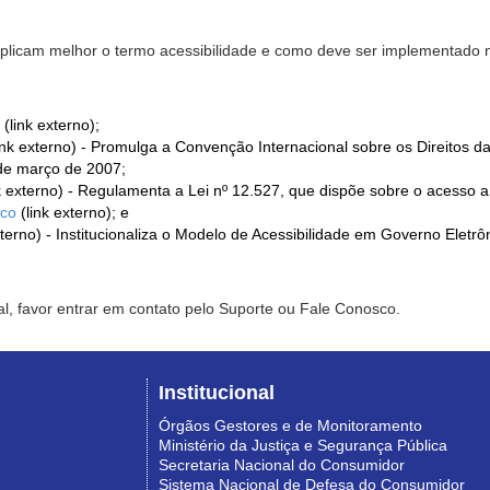
xplicam melhor o termo acessibilidade e como deve ser implementado no
(link externo);
ink externo) - Promulga a Convenção Internacional sobre os Direitos d
de março de 2007;
k externo) - Regulamenta a Lei nº 12.527, que dispõe sobre o acesso 
ico
(link externo); e
xterno) - Institucionaliza o Modelo de Acessibilidade em Governo Eletr
l, favor entrar em contato pelo Suporte ou Fale Conosco.
Institucional
Órgãos Gestores e de Monitoramento
Ministério da Justiça e Segurança Pública
Secretaria Nacional do Consumidor
Sistema Nacional de Defesa do Consumidor