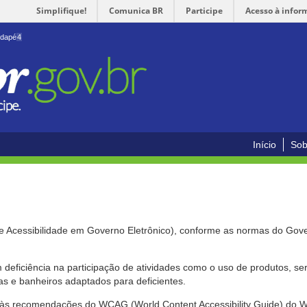
Simplifique!
Comunica BR
Participe
Acesso à infor
odapé
4
Início
Sob
de Acessibilidade em Governo Eletrônico), conforme as normas do Gov
om deficiência na participação de atividades como o uso de produtos, s
s e banheiros adaptados para deficientes.
nte às recomendações do WCAG (World Content Accessibility Guide) do