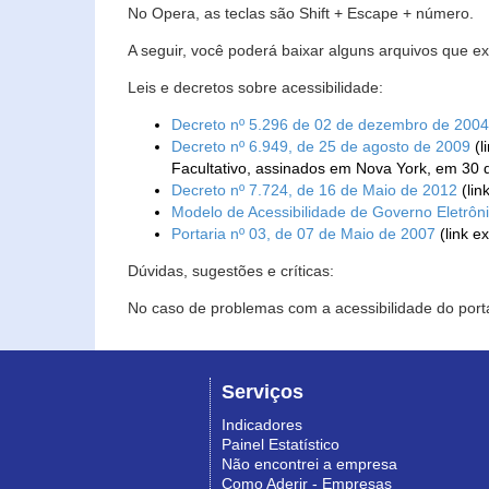
No Opera, as teclas são Shift + Escape + número.
A seguir, você poderá baixar alguns arquivos que e
Leis e decretos sobre acessibilidade:
Decreto nº 5.296 de 02 de dezembro de 2004
Decreto nº 6.949, de 25 de agosto de 2009
(l
Facultativo, assinados em Nova York, em 30 
Decreto nº 7.724, de 16 de Maio de 2012
(lin
Modelo de Acessibilidade de Governo Eletrôn
Portaria nº 03, de 07 de Maio de 2007
(link e
Dúvidas, sugestões e críticas:
No caso de problemas com a acessibilidade do porta
Serviços
Indicadores
Painel Estatístico
Não encontrei a empresa
Como Aderir - Empresas