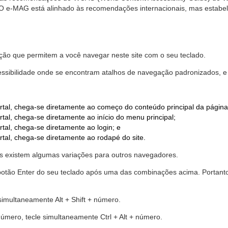
. O e-MAG está alinhado às recomendações internacionais, mas estab
ão que permitem a você navegar neste site com o seu teclado.
cessibilidade onde se encontram atalhos de navegação padronizados, e 
rtal, chega-se diretamente ao começo do conteúdo principal da página
tal, chega-se diretamente ao início do menu principal;
tal, chega-se diretamente ao login; e
rtal, chega-se diretamente ao rodapé do site.
 existem algumas variações para outros navegadores.
r o botão Enter do seu teclado após uma das combinações acima. Portan
 simultaneamente Alt + Shift + número.
número, tecle simultaneamente Ctrl + Alt + número.