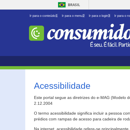
BRASIL
Ir para o conteúdo
1
Ir para o menu
2
Ir para o login
3
Ir para o r
Acessibilidade
Este portal segue as diretrizes do e-MAG (Modelo 
2.12.2004
O termo acessibilidade significa incluir a pessoa c
prédios com rampas de acesso para cadeira de roda
Na internet, acessibilidade refere-se principalme