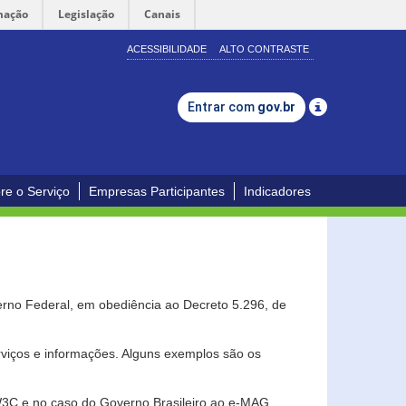
mação
Legislação
Canais
ACESSIBILIDADE
ALTO CONTRASTE
Entrar com
gov.br
re o Serviço
Empresas Participantes
Indicadores
erno Federal, em obediência ao Decreto 5.296, de
erviços e informações. Alguns exemplos são os
 W3C e no caso do Governo Brasileiro ao e-MAG