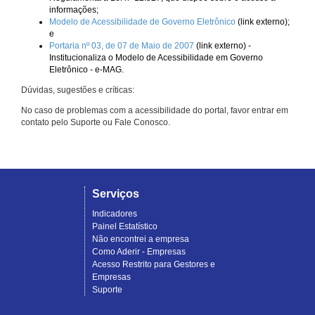
informações;
Modelo de Acessibilidade de Governo Eletrônico
(link externo);
e
Portaria nº 03, de 07 de Maio de 2007
(link externo) -
Institucionaliza o Modelo de Acessibilidade em Governo
Eletrônico - e-MAG.
Dúvidas, sugestões e críticas:
No caso de problemas com a acessibilidade do portal, favor entrar em
contato pelo Suporte ou Fale Conosco.
Serviços
Indicadores
Painel Estatístico
Não encontrei a empresa
Como Aderir - Empresas
Acesso Restrito para Gestores e
Empresas
Suporte