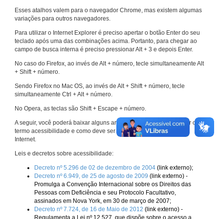
Esses atalhos valem para o navegador Chrome, mas existem algumas
variações para outros navegadores.
Para utilizar o Internet Explorer é preciso apertar o botão Enter do seu
teclado após uma das combinações acima. Portanto, para chegar ao
campo de busca interna é preciso pressionar Alt + 3 e depois Enter.
No caso do Firefox, ao invés de Alt + número, tecle simultaneamente Alt
+ Shift + número.
Sendo Firefox no Mac OS, ao invés de Alt + Shift + número, tecle
simultaneamente Ctrl + Alt + número.
No Opera, as teclas são Shift + Escape + número.
A seguir, você poderá baixar alguns arquivos que explicam melhor o
termo acessibilidade e como deve ser implementado nos sites da
Internet.
Leis e decretos sobre acessibilidade:
Decreto nº 5.296 de 02 de dezembro de 2004
(link externo);
Decreto nº 6.949, de 25 de agosto de 2009
(link externo) -
Promulga a Convenção Internacional sobre os Direitos das
Pessoas com Deficiência e seu Protocolo Facultativo,
assinados em Nova York, em 30 de março de 2007;
Decreto nº 7.724, de 16 de Maio de 2012
(link externo) -
Regulamenta a Lei nº 12.527, que dispõe sobre o acesso a