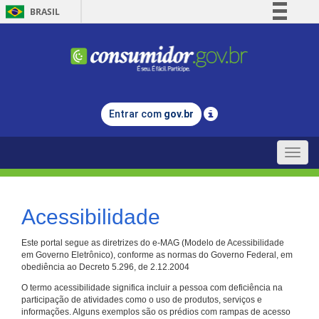
BRASIL
Simplifique!
Comunica BR
Participe
Acesso à informação
Entrar com
gov.br
Legislação
Canais
Toggle
naviga
Acessibilidade
Este portal segue as diretrizes do e-MAG (Modelo de Acessibilidade
em Governo Eletrônico), conforme as normas do Governo Federal, em
obediência ao Decreto 5.296, de 2.12.2004
O termo acessibilidade significa incluir a pessoa com deficiência na
participação de atividades como o uso de produtos, serviços e
informações. Alguns exemplos são os prédios com rampas de acesso