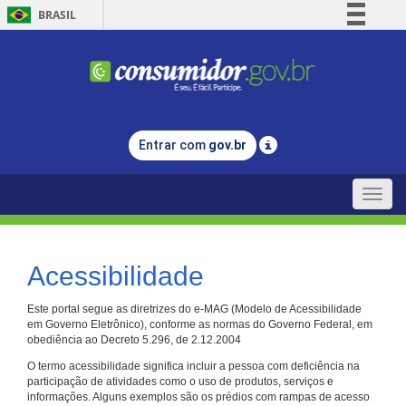
BRASIL
Simplifique!
Comunica BR
Participe
Acesso à informação
Entrar com
gov.br
Legislação
Canais
Toggle
naviga
Acessibilidade
Este portal segue as diretrizes do e-MAG (Modelo de Acessibilidade
em Governo Eletrônico), conforme as normas do Governo Federal, em
obediência ao Decreto 5.296, de 2.12.2004
O termo acessibilidade significa incluir a pessoa com deficiência na
participação de atividades como o uso de produtos, serviços e
informações. Alguns exemplos são os prédios com rampas de acesso