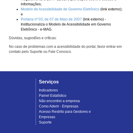
informações;
Modelo de Acessibilidade de Governo Eletrônico
(link externo);
e
Portaria nº 03, de 07 de Maio de 2007
(link externo) -
Institucionaliza o Modelo de Acessibilidade em Governo
Eletrônico - e-MAG.
Dúvidas, sugestões e críticas:
No caso de problemas com a acessibilidade do portal, favor entrar em
contato pelo Suporte ou Fale Conosco.
Serviços
Indicadores
Painel Estatístico
Não encontrei a empresa
Como Aderir - Empresas
Acesso Restrito para Gestores e
Empresas
Suporte