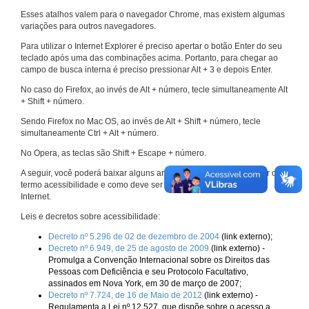
Esses atalhos valem para o navegador Chrome, mas existem algumas
variações para outros navegadores.
Para utilizar o Internet Explorer é preciso apertar o botão Enter do seu
teclado após uma das combinações acima. Portanto, para chegar ao
campo de busca interna é preciso pressionar Alt + 3 e depois Enter.
No caso do Firefox, ao invés de Alt + número, tecle simultaneamente Alt
+ Shift + número.
Sendo Firefox no Mac OS, ao invés de Alt + Shift + número, tecle
simultaneamente Ctrl + Alt + número.
No Opera, as teclas são Shift + Escape + número.
A seguir, você poderá baixar alguns arquivos que explicam melhor o
termo acessibilidade e como deve ser implementado nos sites da
Internet.
Leis e decretos sobre acessibilidade:
Decreto nº 5.296 de 02 de dezembro de 2004
(link externo);
Decreto nº 6.949, de 25 de agosto de 2009
(link externo) -
Promulga a Convenção Internacional sobre os Direitos das
Pessoas com Deficiência e seu Protocolo Facultativo,
assinados em Nova York, em 30 de março de 2007;
Decreto nº 7.724, de 16 de Maio de 2012
(link externo) -
Regulamenta a Lei nº 12.527, que dispõe sobre o acesso a