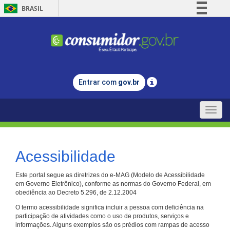
BRASIL
Simplifique!
Comunica BR
Participe
Acesso à informação
Entrar com
gov.br
Legislação
Canais
Toggle
naviga
Acessibilidade
Este portal segue as diretrizes do e-MAG (Modelo de Acessibilidade
em Governo Eletrônico), conforme as normas do Governo Federal, em
obediência ao Decreto 5.296, de 2.12.2004
O termo acessibilidade significa incluir a pessoa com deficiência na
participação de atividades como o uso de produtos, serviços e
informações. Alguns exemplos são os prédios com rampas de acesso