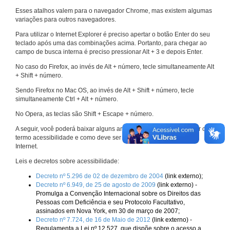
Esses atalhos valem para o navegador Chrome, mas existem algumas
variações para outros navegadores.
Para utilizar o Internet Explorer é preciso apertar o botão Enter do seu
teclado após uma das combinações acima. Portanto, para chegar ao
campo de busca interna é preciso pressionar Alt + 3 e depois Enter.
No caso do Firefox, ao invés de Alt + número, tecle simultaneamente Alt
+ Shift + número.
Sendo Firefox no Mac OS, ao invés de Alt + Shift + número, tecle
simultaneamente Ctrl + Alt + número.
No Opera, as teclas são Shift + Escape + número.
A seguir, você poderá baixar alguns arquivos que explicam melhor o
termo acessibilidade e como deve ser implementado nos sites da
Internet.
Leis e decretos sobre acessibilidade:
Decreto nº 5.296 de 02 de dezembro de 2004
(link externo);
Decreto nº 6.949, de 25 de agosto de 2009
(link externo) -
Promulga a Convenção Internacional sobre os Direitos das
Pessoas com Deficiência e seu Protocolo Facultativo,
assinados em Nova York, em 30 de março de 2007;
Decreto nº 7.724, de 16 de Maio de 2012
(link externo) -
Regulamenta a Lei nº 12.527, que dispõe sobre o acesso a