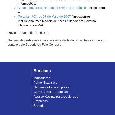
informações;
Modelo de Acessibilidade de Governo Eletrônico
(link externo);
e
Portaria nº 03, de 07 de Maio de 2007
(link externo) -
Institucionaliza o Modelo de Acessibilidade em Governo
Eletrônico - e-MAG.
Dúvidas, sugestões e críticas:
No caso de problemas com a acessibilidade do portal, favor entrar em
contato pelo Suporte ou Fale Conosco.
Serviços
Indicadores
Painel Estatístico
Não encontrei a empresa
Como Aderir - Empresas
Acesso Restrito para Gestores e
Empresas
Suporte